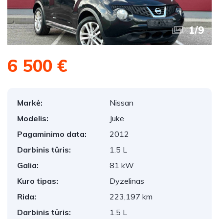
1
/
9
6 500 €
Markė:
Nissan
Modelis:
Juke
Pagaminimo data:
2012
Darbinis tūris:
1.5 L
Galia:
81 kW
Kuro tipas:
Dyzelinas
Rida:
223,197 km
Darbinis tūris:
1.5 L