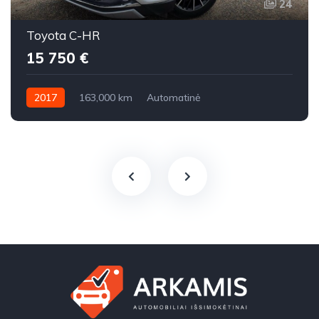
24
Toyota C-HR
15 750 €
2017
163,000 km
Automatinė
Benzinas / elektra / dujos
Priekiniai