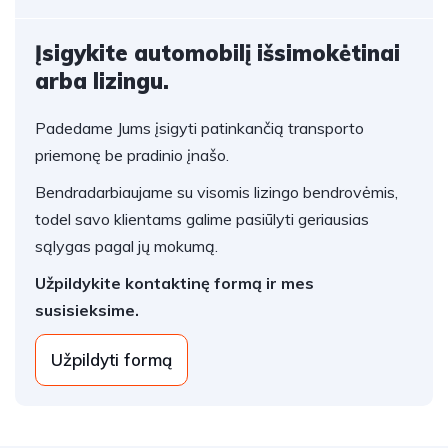
Įsigykite automobilį išsimokėtinai
arba lizingu.
Padedame Jums įsigyti patinkančią transporto
priemonę be pradinio įnašo.
Bendradarbiaujame su visomis lizingo bendrovėmis,
todel savo klientams galime pasiūlyti geriausias
sąlygas pagal jų mokumą.
Užpildykite kontaktinę formą ir mes
susisieksime.
Užpildyti formą