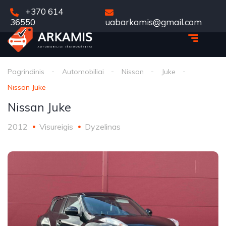
+370 614
36550
uabarkamis@gmail.com
Pagrindinis
Automobiliai
Nissan
Juke
Nissan Juke
Nissan Juke
2012
Visureigis
Dyzelinas