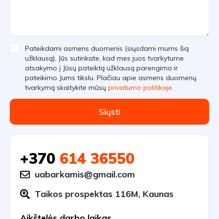
Pateikdami asmens duomenis (siųsdami mums šią
užklausą), Jūs sutinkate, kad mes juos tvarkytume
atsakymo į Jūsų pateiktą užklausą parengimo ir
pateikimo Jums tikslu. Plačiau apie asmens duomenų
tvarkymą skaitykite mūsų
privatumo politikoje
.
Siųsti
+370
614 36550
uabarkamis@gmail.com
Taikos prospektas 116M, Kaunas
Aikštelės darbo laikas