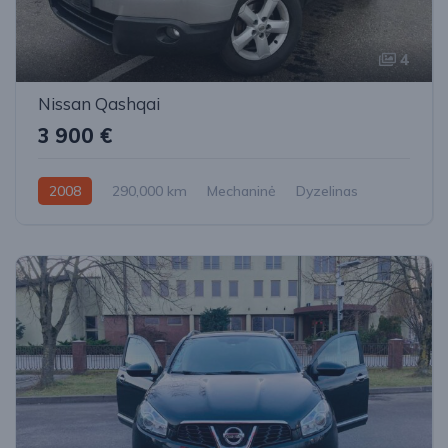
4
Nissan Qashqai
3 900 €
2008
290,000 km
Mechaninė
Dyzelinas
Priekiniai