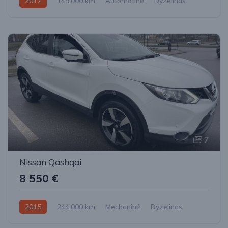
2017
149,000 km
Automatinė
Dyzelinas
Priekiniai
7
Nissan Qashqai
8 550 €
2015
244,000 km
Mechaninė
Dyzelinas
Priekiniai