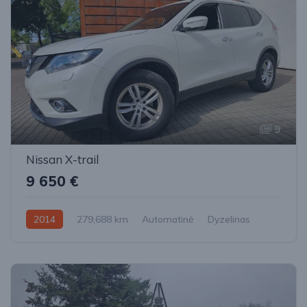
9
Nissan X-trail
9 650 €
2014
279,688 km
Automatinė
Dyzelinas
Priekiniai