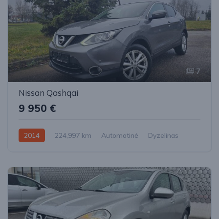
7
Nissan Qashqai
9 950 €
2014
224,997 km
Automatinė
Dyzelinas
Priekiniai