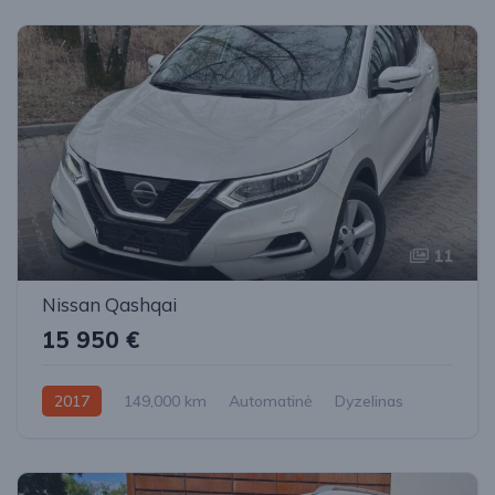
11
Nissan Qashqai
15 950 €
2017
149,000 km
Automatinė
Dyzelinas
Priekiniai