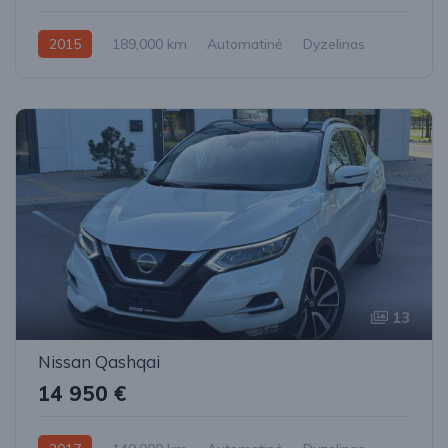
2015
189,000 km
Automatinė
Dyzelinas
Visi varantys (4x4)
13
Nissan Qashqai
14 950 €