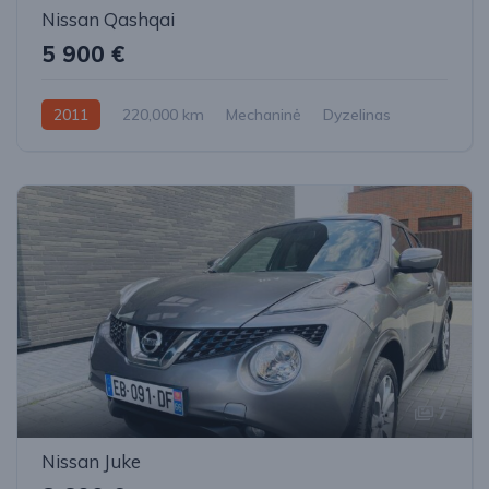
Nissan Qashqai
5 900 €
2011
220,000 km
Mechaninė
Dyzelinas
Priekiniai
7
Nissan Juke