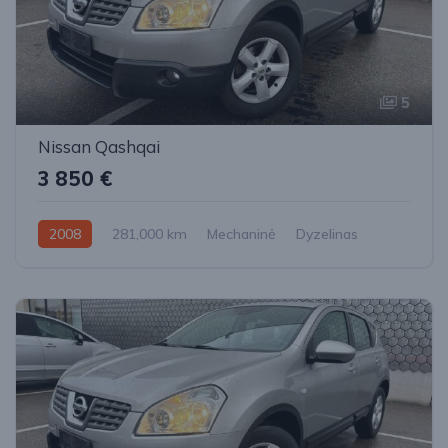
5
Nissan Qashqai
3 850 €
2008
281,000 km
Mechaninė
Dyzelinas
Priekiniai