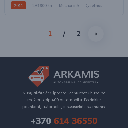
2011
193,900 km
Mechaninė
Dyzelinas
Priekiniai
1
/
2
Mūsų aikštelėse įprastai vienu metu būna ne
mažiau kaip 400 automobilių. Išsirinkite
patinkantį automobilį ir susisiekite su mumis.
+370
614 36550