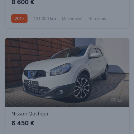
8 600 €
2017
131,000 km
Mechaninė
Benzinas
Priekiniai
12
Nissan Qashqai
6 450 €