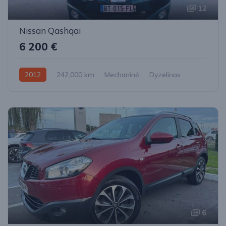
12
Nissan Qashqai
6 200 €
2012
242,000 km
Mechaninė
Dyzelinas
Priekiniai
6