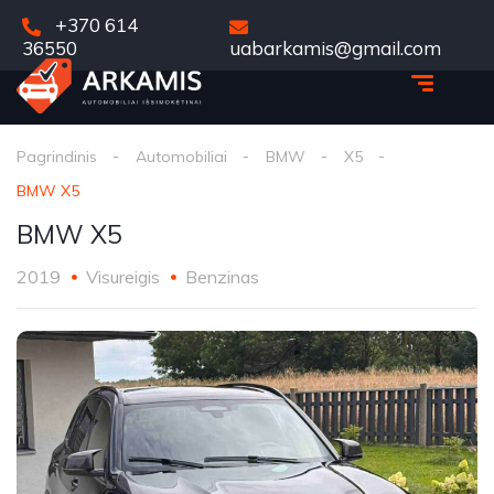
+370 614
36550
uabarkamis@gmail.com
Pagrindinis
Automobiliai
BMW
X5
BMW X5
BMW X5
2019
Visureigis
Benzinas