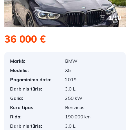
1
/
10
36 000 €
Markė:
BMW
Modelis:
X5
Pagaminimo data:
2019
Darbinis tūris:
3.0 L
Galia:
250 kW
Kuro tipas:
Benzinas
Rida:
190,000 km
Darbinis tūris:
3.0 L