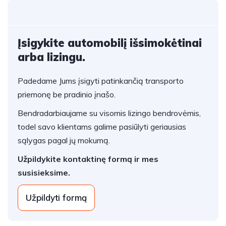
Įsigykite automobilį išsimokėtinai
arba lizingu.
Padedame Jums įsigyti patinkančią transporto
priemonę be pradinio įnašo.
Bendradarbiaujame su visomis lizingo bendrovėmis,
todel savo klientams galime pasiūlyti geriausias
sąlygas pagal jų mokumą.
Užpildykite kontaktinę formą ir mes
susisieksime.
Užpildyti formą