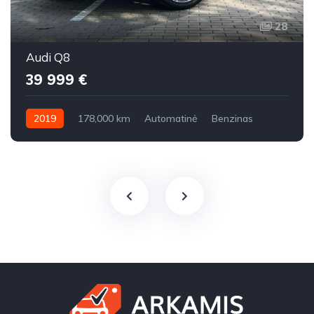
28
Audi Q8
39 999 €
2019
178,000 km
Automatinė
Benzinas
Visi varantys (4x4)