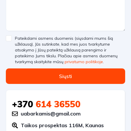
Pateikdami asmens duomenis (siųsdami mums šią
užklausą), Jūs sutinkate, kad mes juos tvarkytume
atsakymo į Jūsų pateiktą užklausą parengimo ir
pateikimo Jums tikslu. Plačiau apie asmens duomenų
tvarkymą skaitykite mūsų
privatumo politikoje
.
Siųsti
+370
614 36550
uabarkamis@gmail.com
Taikos prospektas 116M, Kaunas