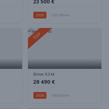
23 500 €
2016
153,300 km
Automatinė
Dyzelinas
Visi varantys (4x4)
TOP
7
19
Bmw X3 M
28 490 €
2018
165,000 km
ktra
Automatinė
Benzinas
Visi varantys (4x4)