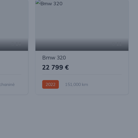
14
11
Bmw 320
22 799 €
chaninė
2022
151,000 km
Automatinė
Dyzelinas
Galiniai