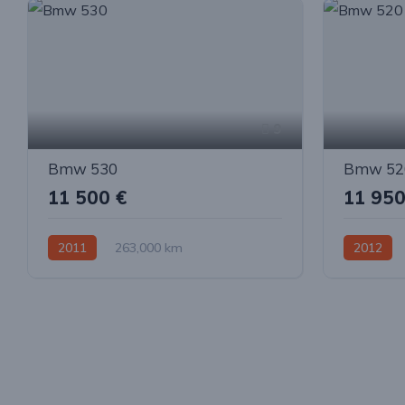
9
Bmw 530
Bmw 52
11 500 €
11 950
2011
263,000 km
2012
Automatinė
Dyzelinas
Galiniai
Automatin