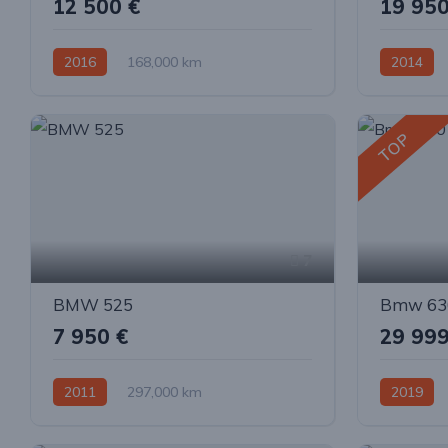
12 500 €
19 950
2016
168,000 km
2014
Automatinė
Benzinas / elektra
Automatin
Visi varantys (4x4)
Visi varan
TOP
7
BMW 525
Bmw 63
7 950 €
29 999
2011
297,000 km
2019
Automatinė
Dyzelinas
Galiniai
Automatin
Visi varan