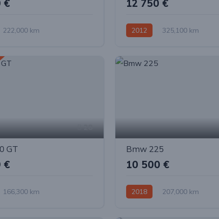
 €
12 750 €
222,000 km
2012
325,100 km
ė
Dyzelinas
Automatinė
Dyzelinas
tys (4x4)
Visi varantys (4x4)
28
0 GT
Bmw 225
 €
10 500 €
166,300 km
2018
207,000 km
ė
Dyzelinas
Automatinė
Benzinas / ele
tys (4x4)
Visi varantys (4x4)