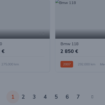
8
0
Bmw 118
 €
2 850 €
275,000 km
2007
292,000 km
Me
ė
Dyzelinas
Galiniai
Dyzelinas
1
2
3
4
5
6
7