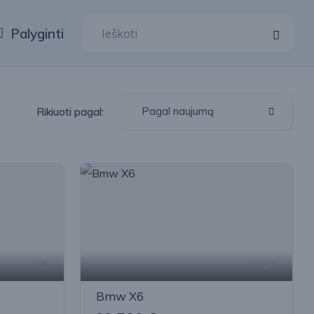
Palyginti
Pagal naujumą
Rikiuoti pagal:
8
20
Bmw X6