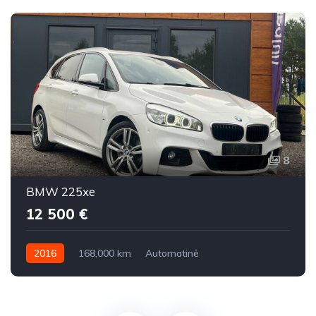
8
BMW 225xe
12 500 €
2016
168,000 km
Automatinė
Benzinas / elektra
Visi varantys (4x4)