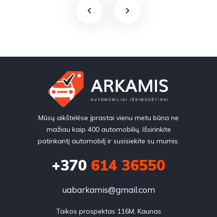
Mūsų aikštelėse įprastai vienu metu būna ne
mažiau kaip 400 automobilių. Išsirinkite
patinkantį automobilį ir susisiekite su mumis.
+370
614 36550
uabarkamis@gmail.com
Taikos prospektas 116M, Kaunas