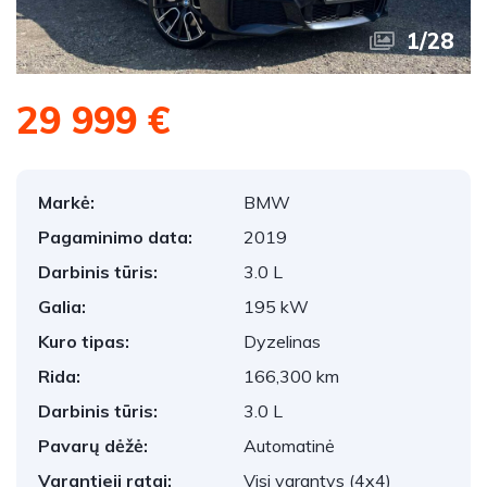
1
/
28
29 999 €
Markė:
BMW
Pagaminimo data:
2019
Darbinis tūris:
3.0 L
Galia:
195 kW
Kuro tipas:
Dyzelinas
Rida:
166,300 km
Darbinis tūris:
3.0 L
Pavarų dėžė:
Automatinė
Varantieji ratai:
Visi varantys (4x4)