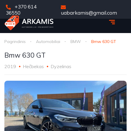
+370 614
36550
uabarkamis@gmail.com
Pagrindinis
Automobiliai
BMW
Bmw 630 GT
Bmw 630 GT
2019
Hečbekas
Dyzelinas