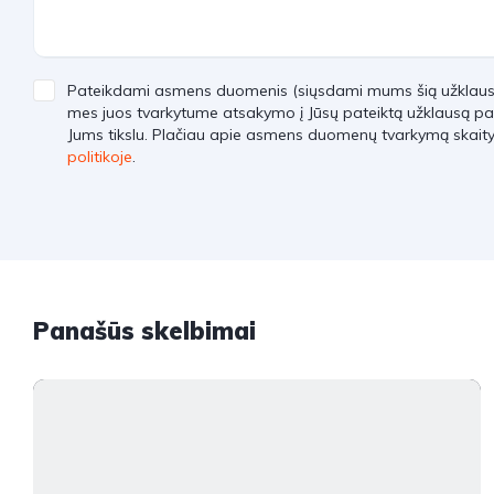
Pateikdami asmens duomenis (siųsdami mums šią užklausą)
mes juos tvarkytume atsakymo į Jūsų pateiktą užklausą pa
Jums tikslu. Plačiau apie asmens duomenų tvarkymą skait
politikoje
.
Panašūs skelbimai