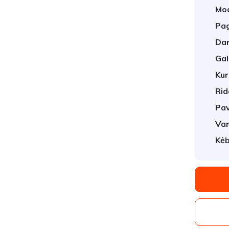
Mod
Pag
Dar
Gal
Kur
Rid
Pav
Var
Kėb