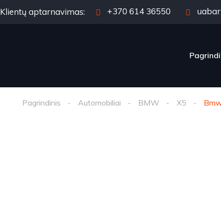
+370 614 36550
uabar
Klientų aptarnavimas:
Pagrindi
Pagrindinis
Automobiliai
BMW
X5
Bmw