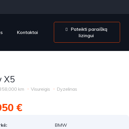
Pateikti paraišką
os
Kontaktai
lizingui
 X5
358,000 km
Visureigis
Dyzelinas
950 €
kė:
BMW