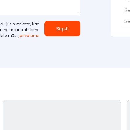
Še
Se
, Jūs sutinkate, kad
Siųsti
rengimo ir pateikimo
ykite mūsų
privatumo