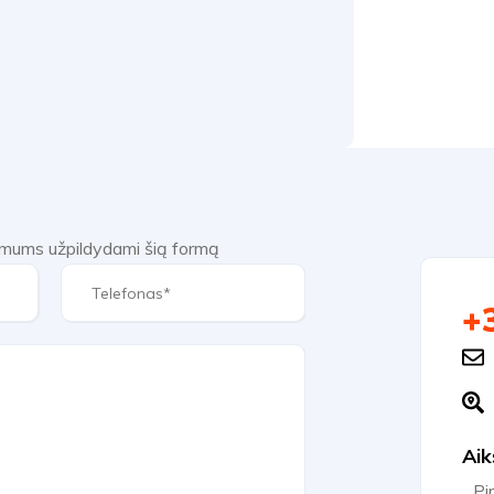
e mums užpildydami šią formą
+
Aik
Pi