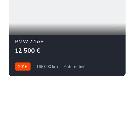
8
BMW 225xe
12 500 €
2016
168,000 km
Automatinė
Benzinas / elektra
Visi varantys (4x4)