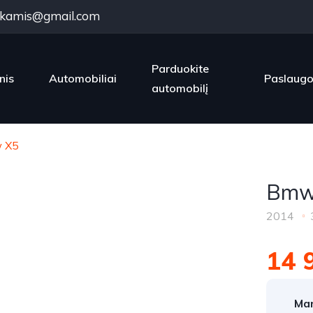
kamis@gmail.com
Parduokite
nis
Automobiliai
Paslaug
automobilį
 X5
Bmw
2014
14 
Mar