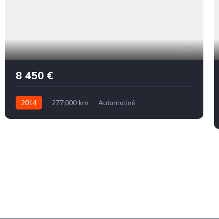
13
8 450 €
2014
277,000 km
Automatinė
Benzinas / elektra
Priekiniai