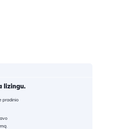
 lizingu.
 pradinio
savo
umą.