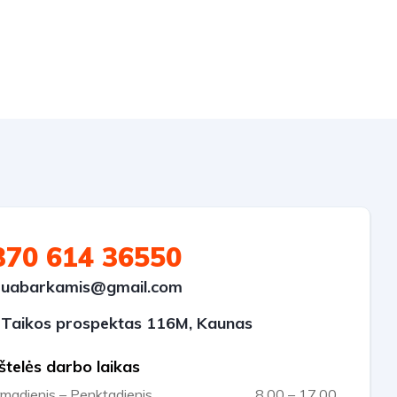
370 614 36550
uabarkamis@gmail.com
Taikos prospektas 116M, Kaunas
štelės darbo laikas
rmadienis – Penktadienis
8.00 – 17.00