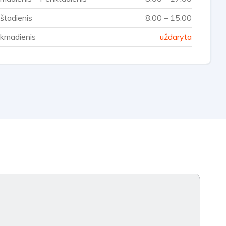
štadienis
8.00 – 15.00
kmadienis
uždaryta