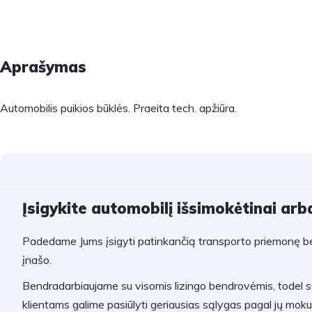
Aprašymas
Automobilis puikios būklės. Praeita tech. apžiūra.
Įsigykite automobilį išsimokėtinai arba
Padedame Jums įsigyti patinkančią transporto priemonę be
įnašo.
Bendradarbiaujame su visomis lizingo bendrovėmis, todel 
klientams galime pasiūlyti geriausias sąlygas pagal jų mok