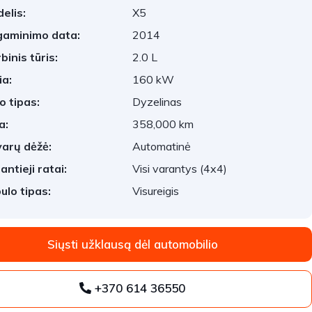
elis:
X5
aminimo data:
2014
binis tūris:
2.0 L
ia:
160 kW
o tipas:
Dyzelinas
a:
358,000 km
arų dėžė:
Automatinė
antieji ratai:
Visi varantys (4x4)
ulo tipas:
Visureigis
Siųsti užklausą dėl automobilio
+370 614 36550