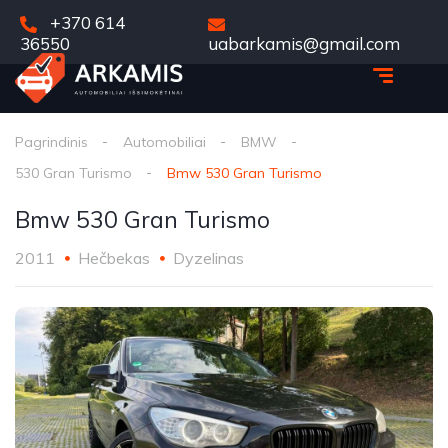
+370 614
36550
uabarkamis@gmail.com
Pagrindinis
Automobiliai
BMW
530 Gran Turismo
Bmw 530 Gran Turismo
Bmw 530 Gran Turismo
2011
Hečbekas
Dyzelinas