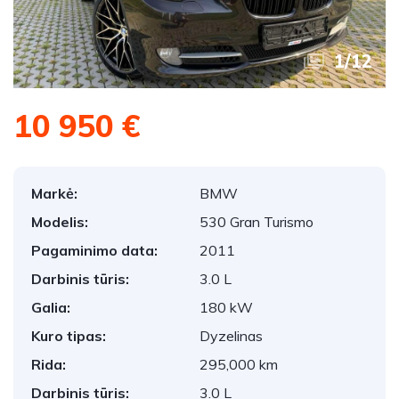
1
/
12
10 950 €
Markė:
BMW
Modelis:
530 Gran Turismo
Pagaminimo data:
2011
Darbinis tūris:
3.0 L
Galia:
180 kW
Kuro tipas:
Dyzelinas
Rida:
295,000 km
Darbinis tūris:
3.0 L