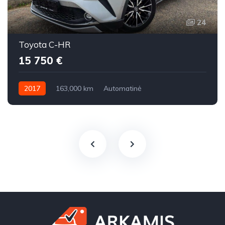
24
Toyota C-HR
15 750 €
2017
163,000 km
Automatinė
Benzinas / elektra / dujos
Priekiniai