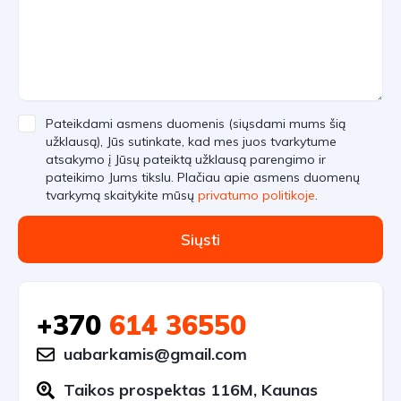
Pateikdami asmens duomenis (siųsdami mums šią
užklausą), Jūs sutinkate, kad mes juos tvarkytume
atsakymo į Jūsų pateiktą užklausą parengimo ir
pateikimo Jums tikslu. Plačiau apie asmens duomenų
tvarkymą skaitykite mūsų
privatumo politikoje
.
Siųsti
+370
614 36550
uabarkamis@gmail.com
Taikos prospektas 116M, Kaunas