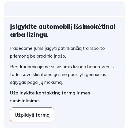
Įsigykite automobilį išsimokėtinai
arba lizingu.
Padedame Jums įsigyti patinkančią transporto
priemonę be pradinio įnašo.
Bendradarbiaujame su visomis lizingo bendrovėmis,
todel savo klientams galime pasiūlyti geriausias
sąlygas pagal jų mokumą.
Užpildykite kontaktinę formą ir mes
susisieksime.
Užpildyti formą