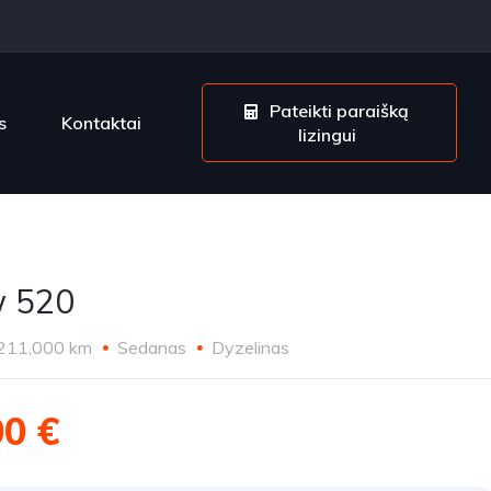
Pateikti paraišką
s
Kontaktai
lizingui
 520
211,000 km
Sedanas
Dyzelinas
00 €