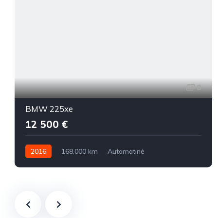
8
BMW 225xe
12 500 €
2016
168,000 km
Automatinė
Benzinas / elektra
Visi varantys (4x4)