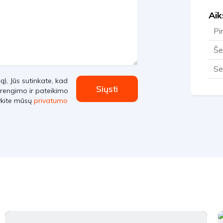
Aik
Pi
Še
Se
, Jūs sutinkate, kad
Siųsti
rengimo ir pateikimo
ykite mūsų
privatumo