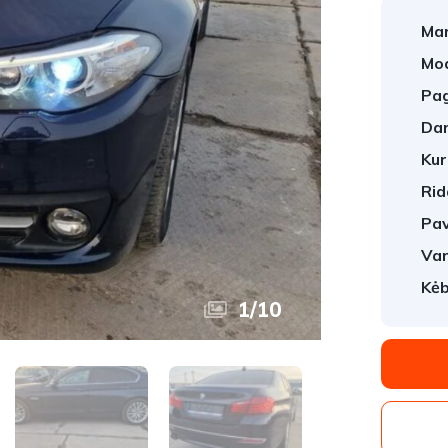
Mar
Mod
Pag
Dar
Kur
Rid
Pav
Var
Kėb
1
/
10