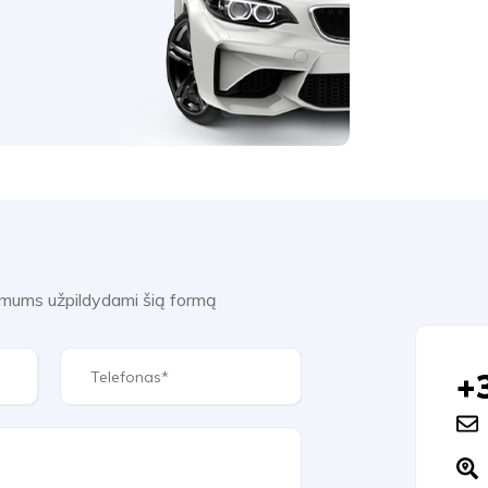
e mums užpildydami šią formą
+