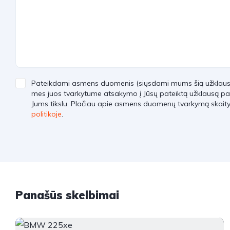
Pateikdami asmens duomenis (siųsdami mums šią užklausą)
mes juos tvarkytume atsakymo į Jūsų pateiktą užklausą pa
Jums tikslu. Plačiau apie asmens duomenų tvarkymą skait
politikoje
.
Panašūs skelbimai