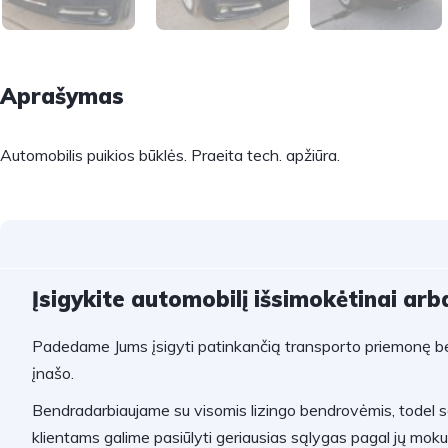
Aprašymas
Automobilis puikios būklės. Praeita tech. apžiūra.
Įsigykite automobilį išsimokėtinai arba
Padedame Jums įsigyti patinkančią transporto priemonę be
įnašo.
Bendradarbiaujame su visomis lizingo bendrovėmis, todel 
klientams galime pasiūlyti geriausias sąlygas pagal jų mok