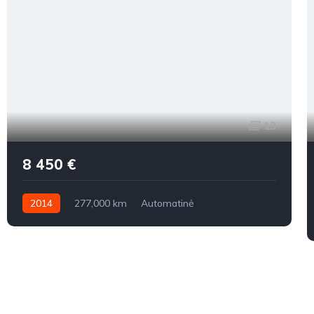
13
8 450 €
2014
277,000 km
Automatinė
Benzinas / elektra
Priekiniai