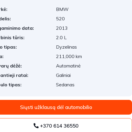
kė:
BMW
elis:
520
aminimo data:
2013
binis tūris:
2.0 L
o tipas:
Dyzelinas
a:
211,000 km
arų dėžė:
Automatinė
antieji ratai:
Galiniai
ulo tipas:
Sedanas
Siųsti užklausą dėl automobilio
+370 614 36550