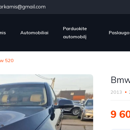
arkamis@gmail.com
Parduokite
nis
Automobiliai
Paslaugo
automobilį
w 520
Bmw
2013
9 6