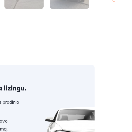
 lizingu.
 pradinio
savo
umą.