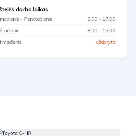
štelės darbo laikas
rmadienis – Penktadienis
8.00 – 17.00
štadienis
8.00 – 15.00
kmadienis
uždaryta