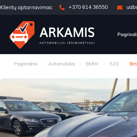
+370 614 36550
uab
Klientų aptarnavimas:
Pagrindi
Pagrindinis
Automobiliai
BMW
520
Bm