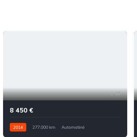
13
8 450 €
2014
277,000 km
Automatinė
Benzinas / elektra
Priekiniai