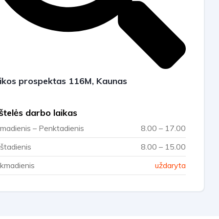
ikos prospektas 116M, Kaunas
štelės darbo laikas
rmadienis – Penktadienis
8.00 – 17.00
štadienis
8.00 – 15.00
kmadienis
uždaryta