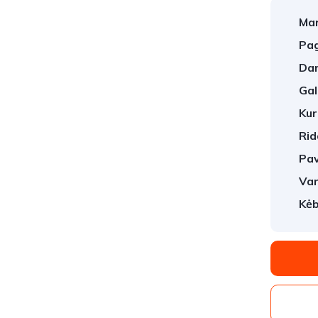
Mar
Pag
Dar
Gal
Kur
Rid
Pav
Var
Kėb