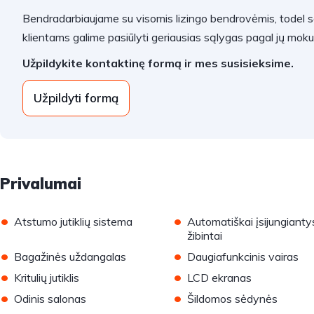
Bendradarbiaujame su visomis lizingo bendrovėmis, todel 
klientams galime pasiūlyti geriausias sąlygas pagal jų mok
Užpildykite kontaktinę formą ir mes susisieksime.
Užpildyti formą
Privalumai
•
•
Atstumo jutiklių sistema
Automatiškai įsijungianty
žibintai
•
•
Bagažinės uždangalas
Daugiafunkcinis vairas
•
•
Kritulių jutiklis
LCD ekranas
•
•
Odinis salonas
Šildomos sėdynės