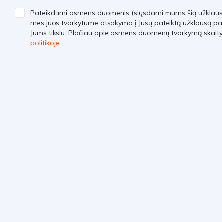
Pateikdami asmens duomenis (siųsdami mums šią užklausą)
mes juos tvarkytume atsakymo į Jūsų pateiktą užklausą pa
Jums tikslu. Plačiau apie asmens duomenų tvarkymą skait
politikoje
.