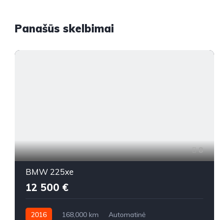
Panašūs skelbimai
8
BMW 225xe
12 500 €
2016
168,000 km
Automatinė