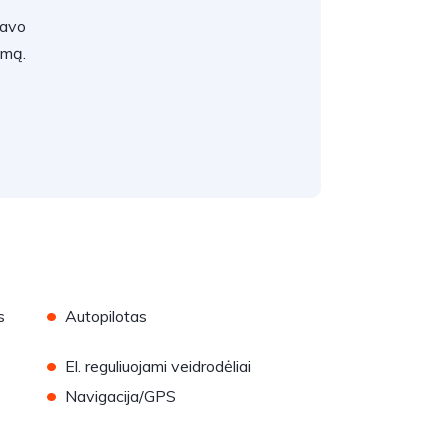
savo
umą.
•
s
Autopilotas
•
El. reguliuojami veidrodėliai
•
Navigacija/GPS