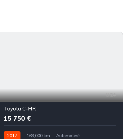
24
Toyota C-HR
15 750 €
2017
163,000 km
Automatinė