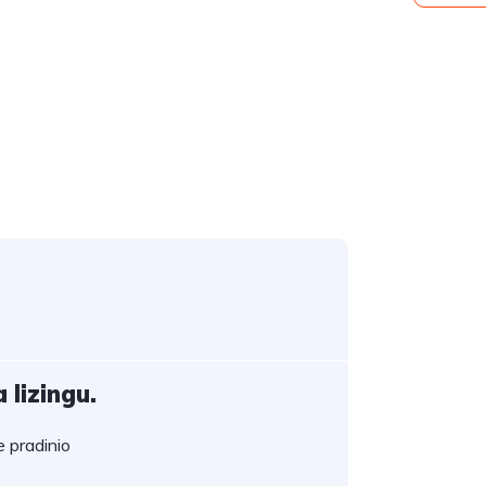
 lizingu.
 pradinio