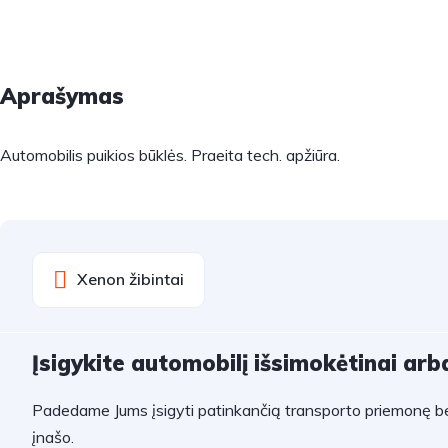
Aprašymas
Automobilis puikios būklės. Praeita tech. apžiūra.
Xenon žibintai
Įsigykite automobilį išsimokėtinai arba
Padedame Jums įsigyti patinkančią transporto priemonę be
įnašo.