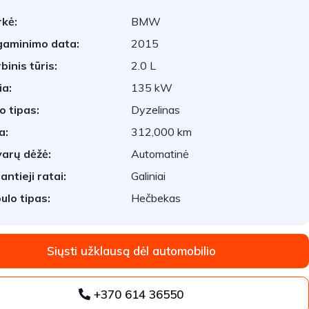
kė:
BMW
aminimo data:
2015
binis tūris:
2.0 L
ia:
135 kW
o tipas:
Dyzelinas
a:
312,000 km
arų dėžė:
Automatinė
antieji ratai:
Galiniai
ulo tipas:
Hečbekas
Siųsti užklausą dėl automobilio
+370 614 36550