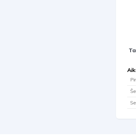
Ta
Aik
Pi
Še
Se