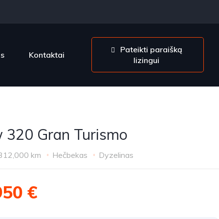
Pateikti paraišką
os
Kontaktai
lizingui
320 Gran Turismo
312,000 km
Hečbekas
Dyzelinas
950 €