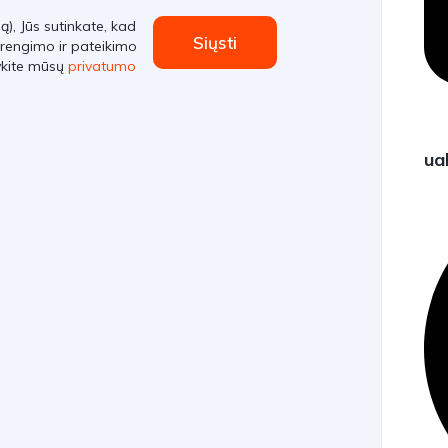
, Jūs sutinkate, kad
Siųsti
rengimo ir pateikimo
ykite mūsų
privatumo
ua