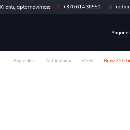
+370 614 36550
uabar
Klientų aptarnavimas:
Pagrindi
Pagrindinis
Automobiliai
BMW
Bmw 320 Gr