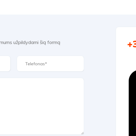
+
e mums užpildydami šią formą