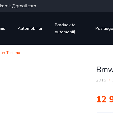
kamis@gmail.com
Parduokite
nis
Automobiliai
Paslaug
automobilį
an Turismo
Bmw 
2015
12 