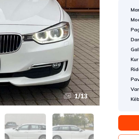
Mar
Mod
Pag
Dar
Gal
Kur
Rid
Pav
Var
1
/
13
Kėb