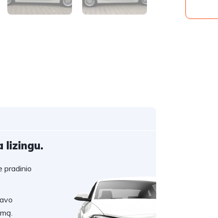
 lizingu.
 pradinio
savo
umą.