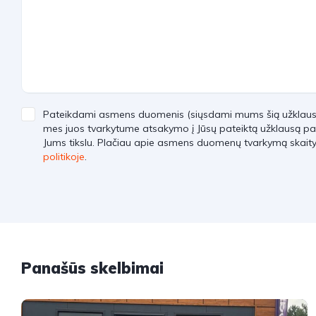
Pateikdami asmens duomenis (siųsdami mums šią užklausą)
mes juos tvarkytume atsakymo į Jūsų pateiktą užklausą pa
Jums tikslu. Plačiau apie asmens duomenų tvarkymą skait
politikoje
.
Panašūs skelbimai