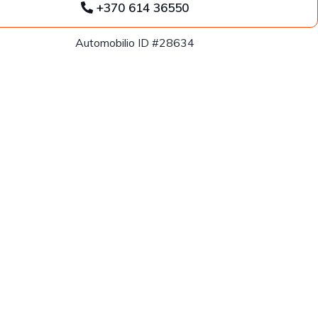
+370 614 36550
Automobilio ID #28634