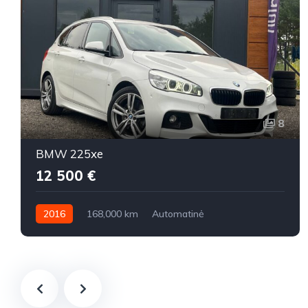
8
BMW 225xe
12 500 €
2016
168,000 km
Automatinė
Benzinas / elektra
Visi varantys (4x4)