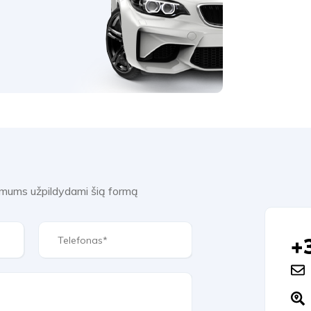
e mums užpildydami šią formą
+