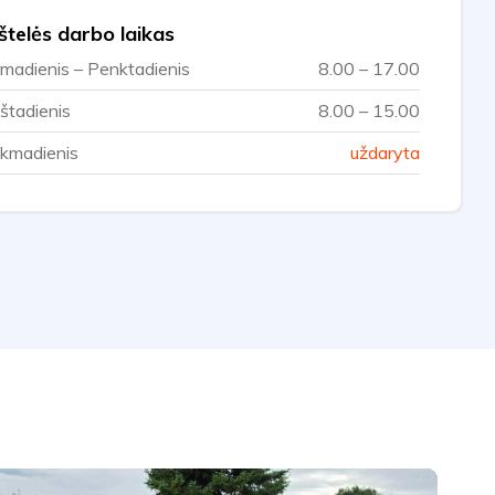
štelės darbo laikas
rmadienis – Penktadienis
8.00 – 17.00
štadienis
8.00 – 15.00
kmadienis
uždaryta