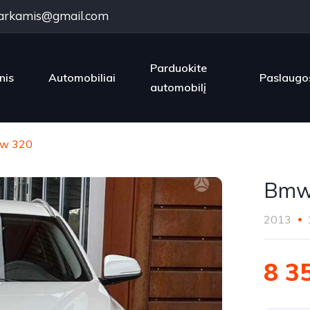
arkamis@gmail.com
Parduokite
nis
Automobiliai
Paslaugo
automobilį
w 320
Bmw
2013
8 3