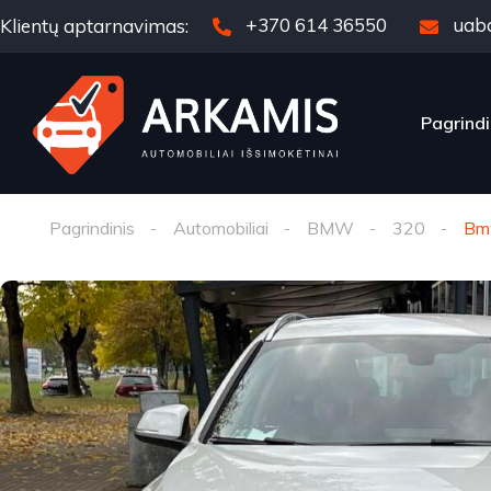
+370 614 36550
uab
Klientų aptarnavimas:
Pagrindi
Pagrindinis
Automobiliai
BMW
320
Bm