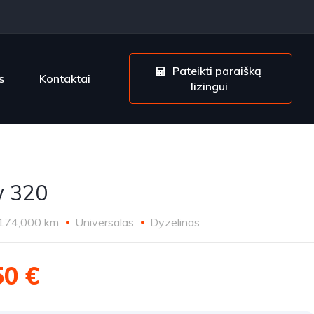
Pateikti paraišką
s
Kontaktai
lizingui
 320
174,000 km
Universalas
Dyzelinas
50 €