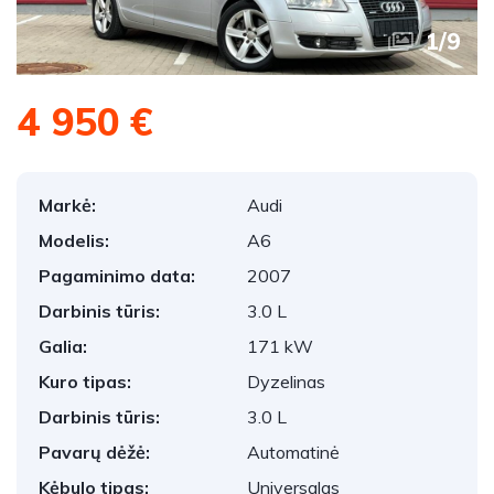
1
/
9
4 950 €
Markė:
Audi
Modelis:
A6
Pagaminimo data:
2007
Darbinis tūris:
3.0 L
Galia:
171 kW
Kuro tipas:
Dyzelinas
Darbinis tūris:
3.0 L
Pavarų dėžė:
Automatinė
Kėbulo tipas:
Universalas