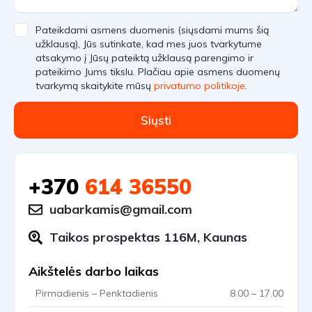
Pateikdami asmens duomenis (siųsdami mums šią
užklausą), Jūs sutinkate, kad mes juos tvarkytume
atsakymo į Jūsų pateiktą užklausą parengimo ir
pateikimo Jums tikslu. Plačiau apie asmens duomenų
tvarkymą skaitykite mūsų
privatumo politikoje
.
Siųsti
+370
614 36550
uabarkamis@gmail.com
Taikos prospektas 116M, Kaunas
Aikštelės darbo laikas
Pirmadienis – Penktadienis
8.00 – 17.00