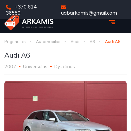
+370 614
36550
uabarkamis@gmail.com
Pagrindinis
Automobiliai
Audi
A6
Audi A6
Audi A6
2007
Universalas
Dyzelinas