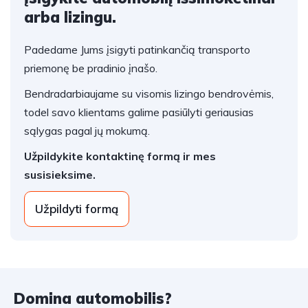
arba lizingu.
Padedame Jums įsigyti patinkančią transporto
priemonę be pradinio įnašo.
Bendradarbiaujame su visomis lizingo bendrovėmis,
todel savo klientams galime pasiūlyti geriausias
sąlygas pagal jų mokumą.
Užpildykite kontaktinę formą ir mes
susisieksime.
Užpildyti formą
Domina automobilis?