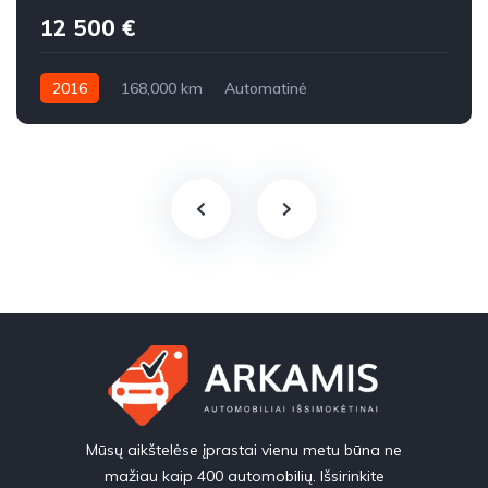
12 500 €
2016
168,000 km
Automatinė
Benzinas / elektra
Visi varantys (4x4)
Mūsų aikštelėse įprastai vienu metu būna ne
mažiau kaip 400 automobilių. Išsirinkite