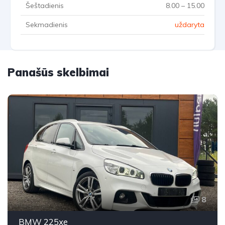
Šeštadienis
8.00 – 15.00
Sekmadienis
uždaryta
Panašūs skelbimai
8
BMW 225xe