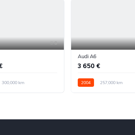
8
Audi A6
€
3 650 €
300,000 km
2004
257,000 km
ė
Dyzelinas
Priekiniai
Automatinė
Dyzelinas
Visi varantys (4x4)