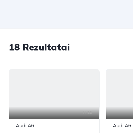
18
Rezultatai
18
Audi A6
Audi A6