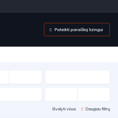
Pateikti paraišką lizingui
Kuro tipas
ėžė
Išvalyti visus
Daugiau filtrų