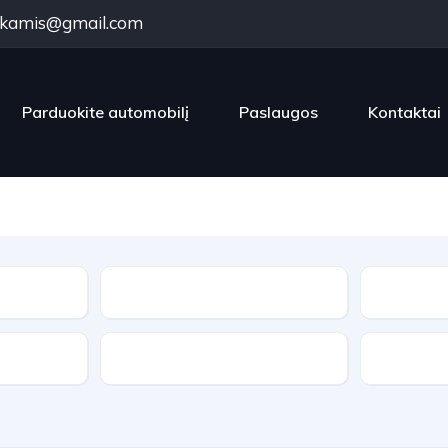
kamis@gmail.com
Parduokite automobilį
Paslaugos
Kontaktai
Kėbulo tipas
Varantieji ratai
Pavarų d