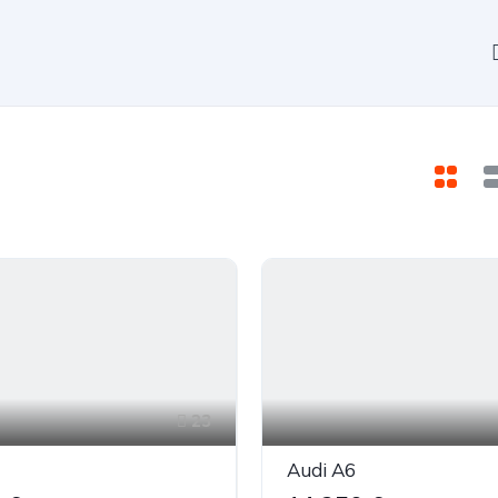
23
Audi A6