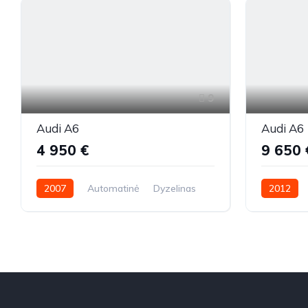
9
Audi A6
Audi A6
4 950 €
9 650 
2007
Automatinė
Dyzelinas
2012
Automatin