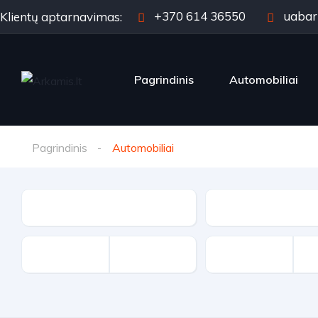
+370 614 36550
uabar
Klientų aptarnavimas:
Pagrindinis
Automobiliai
Pagrindinis
Automobiliai
Markė
Modelis