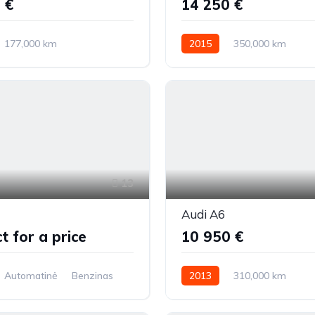
 €
14 250 €
177,000 km
2015
350,000 km
ė
Dyzelinas
Automatinė
Dyzelinas
tys (4x4)
Visi varantys (4x4)
13
Audi A6
t for a price
10 950 €
Automatinė
Benzinas
2013
310,000 km
Automatinė
Dyzelinas
Pr