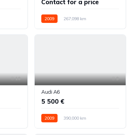
Contact for a price
2009
267,098 km
Automatinė
Dyzelinas
10
9
Audi A6
5 500 €
2009
390,000 km
iekiniai
Automatinė
Dyzelinas
Visi varantys (4x4)