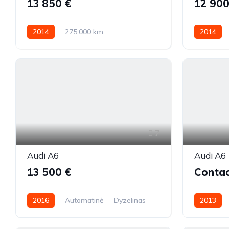
13 850 €
12 900
2014
275,000 km
2014
Automatinė
Dyzelinas
Priekiniai
Automatin
Visi varan
7
Audi A6
Audi A6
13 500 €
Contac
2016
Automatinė
Dyzelinas
2013