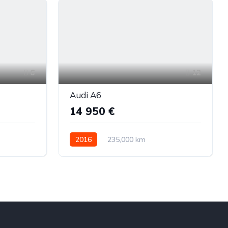
6
12
Audi A6
14 950 €
2016
235,000 km
Automatinė
Dyzelinas
Priekiniai