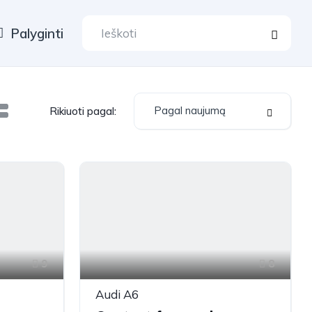
Palyginti
Pagal naujumą
Rikiuoti pagal:
9
8
Audi A6