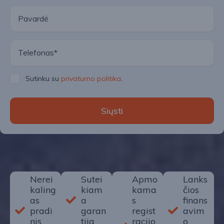
Sutinku su
privatumo politika
.
Siųsti
Nerei
Sutei
Apmo
Lanks
kaling
kiam
kama
čios
as
a
s
finans
pradi
garan
regist
avim
nis
tija
racijo
o