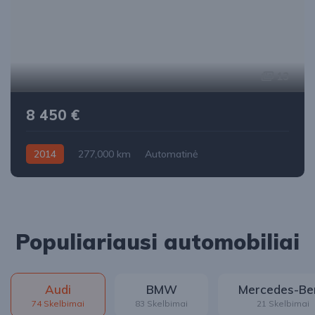
13
8 450 €
2014
277,000 km
Automatinė
Benzinas / elektra
Priekiniai
Populiariausi automobiliai
Audi
BMW
Mercedes-Be
74 Skelbimai
83 Skelbimai
21 Skelbimai