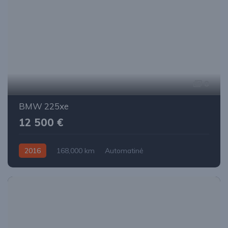
8
BMW 225xe
12 500 €
2016
168,000 km
Automatinė
Benzinas / elektra
Visi varantys (4x4)