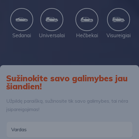
Sedanai
Universalai
Hečbekai
Visureigiai
Sužinokite savo galimybes jau
šiandien!
Užpildę paraišką, sužinosite tik savo galimybes, tai nėra
įsipareigojimas!