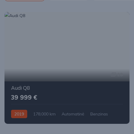
28
Audi Q8
39 999 €
2019
178,000 km
Automatinė
Benzinas
Visi varantys (4x4)