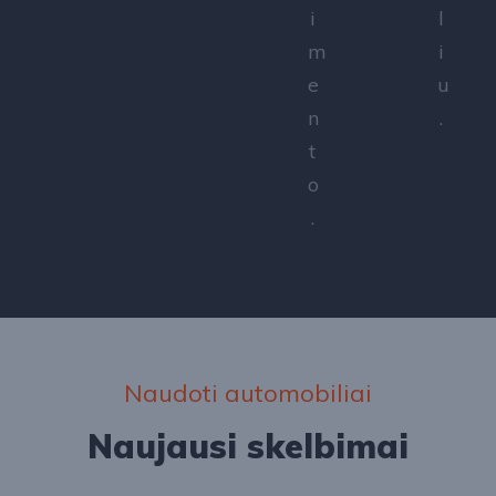
i
l
m
i
e
u
n
.
t
o
.
Naudoti automobiliai
Naujausi skelbimai