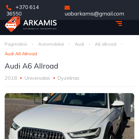
+370 614
36550
uabarkamis@gmail.com
Pagrindinis
Automobiliai
Audi
A6 allroad
Audi A6 Allroad
Audi A6 Allroad
2018
Universalas
Dyzelinas