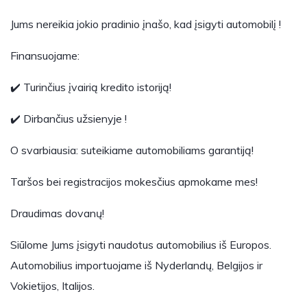
Jums nereikia jokio pradinio įnašo, kad įsigyti automobilį !
Finansuojame:
✔️ Turinčius įvairią kredito istoriją!
✔️ Dirbančius užsienyje !
O svarbiausia: suteikiame automobiliams garantiją!
Taršos bei registracijos mokesčius apmokame mes!
Draudimas dovanų!
Siūlome Jums įsigyti naudotus automobilius iš Europos.
Automobilius importuojame iš Nyderlandų, Belgijos ir
Vokietijos, Italijos.