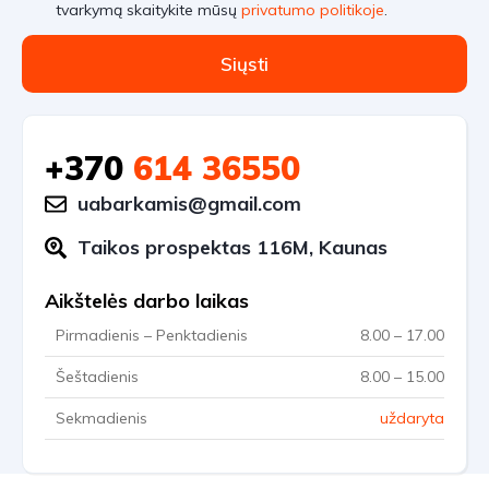
tvarkymą skaitykite mūsų
privatumo politikoje
.
Siųsti
+370
614 36550
uabarkamis@gmail.com
Taikos prospektas 116M, Kaunas
Aikštelės darbo laikas
Pirmadienis – Penktadienis
8.00 – 17.00
Šeštadienis
8.00 – 15.00
Sekmadienis
uždaryta