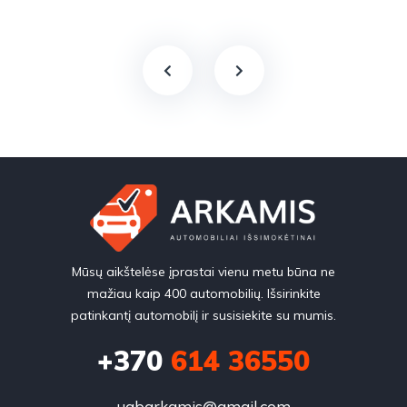
Mūsų aikštelėse įprastai vienu metu būna ne
mažiau kaip 400 automobilių. Išsirinkite
patinkantį automobilį ir susisiekite su mumis.
+370
614 36550
uabarkamis@gmail.com