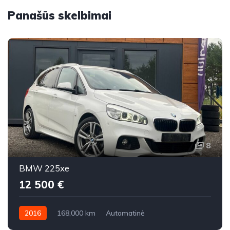
Panašūs skelbimai
8
BMW 225xe
12 500 €
2016
168,000 km
Automatinė
Benzinas / elektra
Visi varantys (4x4)