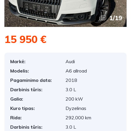
1
/
19
15 950 €
Markė:
Audi
Modelis:
A6 allroad
Pagaminimo data:
2018
Darbinis tūris:
3.0 L
Galia:
200 kW
Kuro tipas:
Dyzelinas
Rida:
292,000 km
Darbinis tūris:
3.0 L