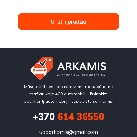
Grįžti į pradžią
Mūsų aikštelėse įprastai vienu metu būna ne
mažiau kaip 400 automobilių. Išsirinkite
patinkantį automobilį ir susisiekite su mumis.
+370
614 36550
uabarkamis@gmail.com