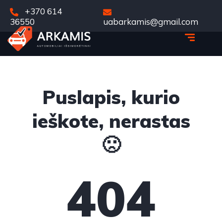
+370 614
36550
uabarkamis@gmail.com
Puslapis, kurio
ieškote, nerastas
🙁
404