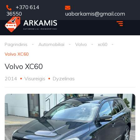
+370 614
36550
uabarkamis@gmail.com
Pagrindinis
Automobiliai
Volvo
xc60
Volvo XC60
Volvo XC60
2014
Visureigis
Dyzelinas