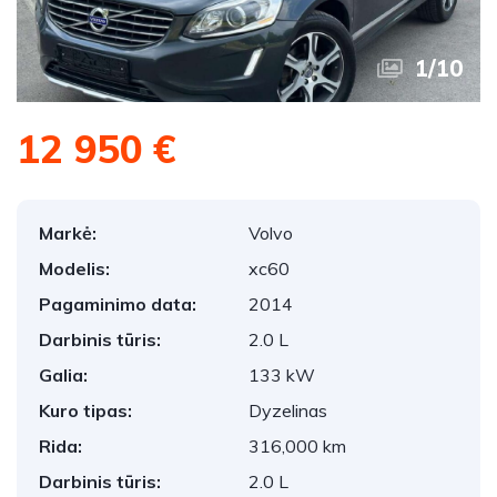
1
/
10
12 950 €
Markė:
Volvo
Modelis:
xc60
Pagaminimo data:
2014
Darbinis tūris:
2.0 L
Galia:
133 kW
Kuro tipas:
Dyzelinas
Rida:
316,000 km
Darbinis tūris:
2.0 L