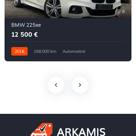
8
BMW 225xe
12 500 €
2016
168,000 km
Automatinė
Benzinas / elektra
Visi varantys (4x4)