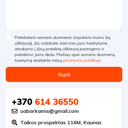
Pateikdami asmens duomenis (siųsdami mums šią
užklausą), Jūs sutinkate, kad mes juos tvarkytume
atsakymo į Jūsų pateiktą užklausą parengimo ir
pateikimo Jums tikslu. Plačiau apie asmens duomenų
tvarkymą skaitykite mūsų
privatumo politikoje
.
Siųsti
+370
614 36550
uabarkamis@gmail.com
Taikos prospektas 116M, Kaunas