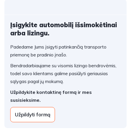
Įsigykite automobilį išsimokėtinai
arba lizingu.
Padedame Jums įsigyti patinkančią transporto
priemonę be pradinio įnašo.
Bendradarbiaujame su visomis lizingo bendrovėmis,
todel savo klientams galime pasiūlyti geriausias
sąlygas pagal jų mokumą.
Užpildykite kontaktinę formą ir mes
susisieksime.
Užpildyti formą