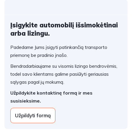
Įsigykite automobilį išsimokėtinai
arba lizingu.
Padedame Jums įsigyti patinkančią transporto
priemonę be pradinio įnašo.
Bendradarbiaujame su visomis lizingo bendrovėmis,
todel savo klientams galime pasiūlyti geriausias
sąlygas pagal jų mokumą.
Užpildykite kontaktinę formą ir mes
susisieksime.
Užpildyti formą