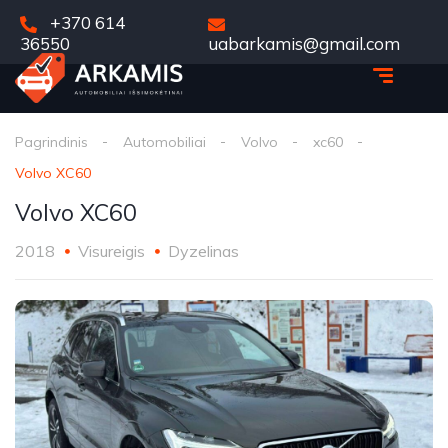
+370 614
36550
uabarkamis@gmail.com
Pagrindinis
Automobiliai
Volvo
xc60
Volvo XC60
Volvo XC60
2018
Visureigis
Dyzelinas