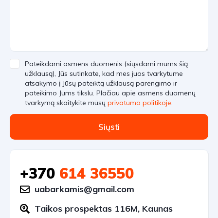
Pateikdami asmens duomenis (siųsdami mums šią
užklausą), Jūs sutinkate, kad mes juos tvarkytume
atsakymo į Jūsų pateiktą užklausą parengimo ir
pateikimo Jums tikslu. Plačiau apie asmens duomenų
tvarkymą skaitykite mūsų
privatumo politikoje
.
Siųsti
+370
614 36550
uabarkamis@gmail.com
Taikos prospektas 116M, Kaunas