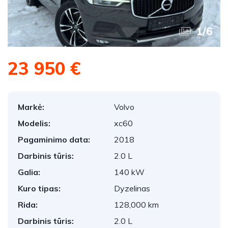
1
/
6
23 950 €
Markė:
Volvo
Modelis:
xc60
Pagaminimo data:
2018
Darbinis tūris:
2.0 L
Galia:
140 kW
Kuro tipas:
Dyzelinas
Rida:
128,000 km
Darbinis tūris:
2.0 L