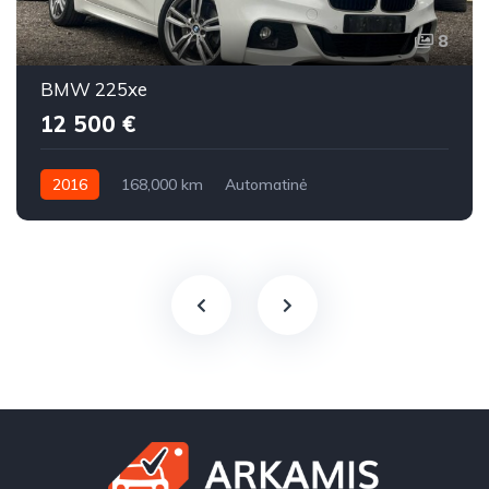
8
BMW 225xe
12 500 €
2016
168,000 km
Automatinė
Benzinas / elektra
Visi varantys (4x4)