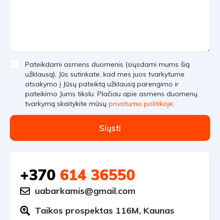
Pateikdami asmens duomenis (siųsdami mums šią
užklausą), Jūs sutinkate, kad mes juos tvarkytume
atsakymo į Jūsų pateiktą užklausą parengimo ir
pateikimo Jums tikslu. Plačiau apie asmens duomenų
tvarkymą skaitykite mūsų
privatumo politikoje
.
Siųsti
+370
614 36550
uabarkamis@gmail.com
Taikos prospektas 116M, Kaunas