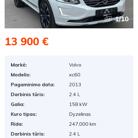
1
/
10
13 900 €
Markė:
Volvo
Modelis:
xc60
Pagaminimo data:
2013
Darbinis tūris:
2.4 L
Galia:
158 kW
Kuro tipas:
Dyzelinas
Rida:
247,000 km
Darbinis tūris:
2.4 L