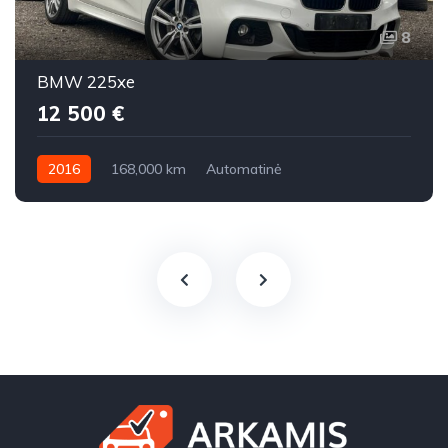
8
BMW 225xe
12 500 €
2016
168,000 km
Automatinė
Benzinas / elektra
Visi varantys (4x4)