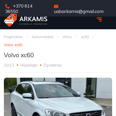
+370 614
36550
uabarkamis@gmail.com
Pagrindinis
Automobiliai
Volvo
xc60
Volvo xc60
Volvo xc60
2013
Visureigis
Dyzelinas