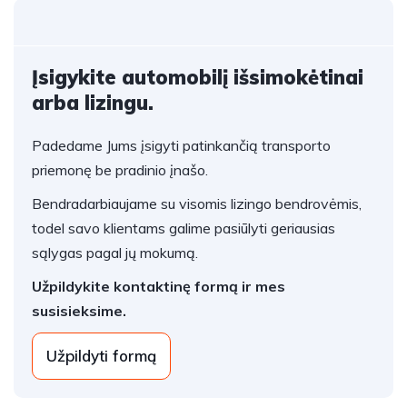
Įsigykite automobilį išsimokėtinai
arba lizingu.
Padedame Jums įsigyti patinkančią transporto
priemonę be pradinio įnašo.
Bendradarbiaujame su visomis lizingo bendrovėmis,
todel savo klientams galime pasiūlyti geriausias
sąlygas pagal jų mokumą.
Užpildykite kontaktinę formą ir mes
susisieksime.
Užpildyti formą