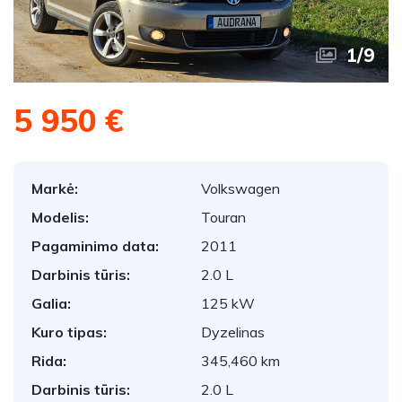
1
/
9
5 950 €
Markė:
Volkswagen
Modelis:
Touran
Pagaminimo data:
2011
Darbinis tūris:
2.0 L
Galia:
125 kW
Kuro tipas:
Dyzelinas
Rida:
345,460 km
Darbinis tūris:
2.0 L