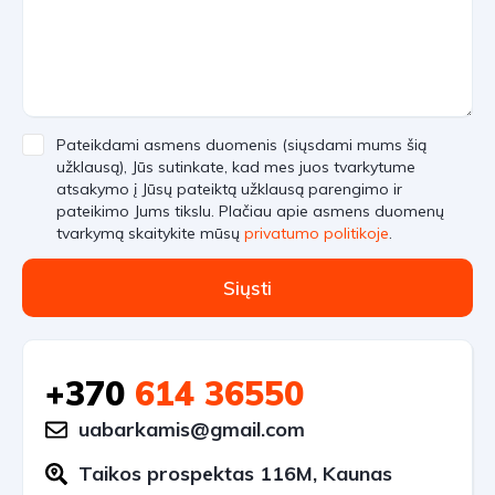
Pateikdami asmens duomenis (siųsdami mums šią
užklausą), Jūs sutinkate, kad mes juos tvarkytume
atsakymo į Jūsų pateiktą užklausą parengimo ir
pateikimo Jums tikslu. Plačiau apie asmens duomenų
tvarkymą skaitykite mūsų
privatumo politikoje
.
Siųsti
+370
614 36550
uabarkamis@gmail.com
Taikos prospektas 116M, Kaunas