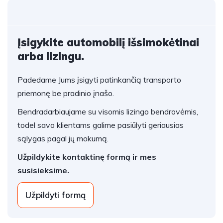
Įsigykite automobilį išsimokėtinai
arba lizingu.
Padedame Jums įsigyti patinkančią transporto
priemonę be pradinio įnašo.
Bendradarbiaujame su visomis lizingo bendrovėmis,
todel savo klientams galime pasiūlyti geriausias
sąlygas pagal jų mokumą.
Užpildykite kontaktinę formą ir mes
susisieksime.
Užpildyti formą