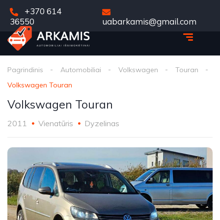
+370 614
36550
uabarkamis@gmail.com
Pagrindinis
Automobiliai
Volkswagen
Touran
Volkswagen Touran
Volkswagen Touran
2011
Vienatūris
Dyzelinas