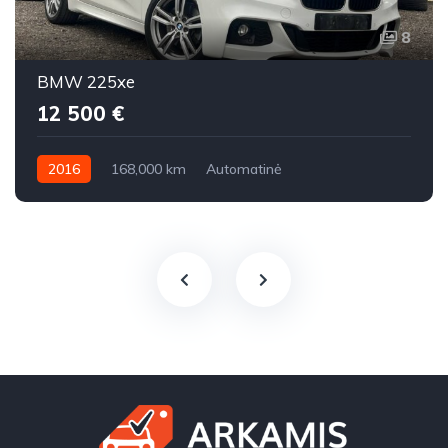
8
BMW 225xe
12 500 €
2016
168,000 km
Automatinė
Benzinas / elektra
Visi varantys (4x4)