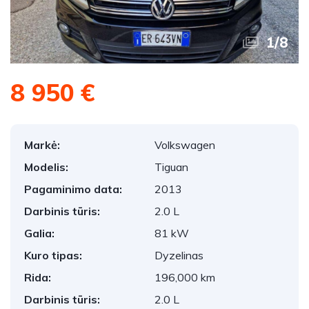
1
/
8
8 950 €
Markė:
Volkswagen
Modelis:
Tiguan
Pagaminimo data:
2013
Darbinis tūris:
2.0 L
Galia:
81 kW
Kuro tipas:
Dyzelinas
Rida:
196,000 km
Darbinis tūris:
2.0 L