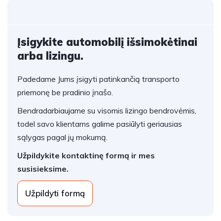
Įsigykite automobilį išsimokėtinai
arba lizingu.
Padedame Jums įsigyti patinkančią transporto
priemonę be pradinio įnašo.
Bendradarbiaujame su visomis lizingo bendrovėmis,
todel savo klientams galime pasiūlyti geriausias
sąlygas pagal jų mokumą.
Užpildykite kontaktinę formą ir mes
susisieksime.
Užpildyti formą