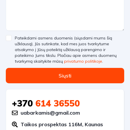
Pateikdami asmens duomenis (siųsdami mums šią
užklausą), Jūs sutinkate, kad mes juos tvarkytume
atsakymo į Jūsų pateiktą užklausą parengimo ir
pateikimo Jums tikslu. Plačiau apie asmens duomenų
tvarkymą skaitykite mūsų
privatumo politikoje
.
Siųsti
+370
614 36550
uabarkamis@gmail.com
Taikos prospektas 116M, Kaunas