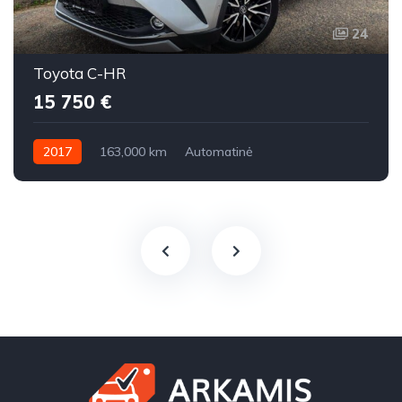
24
Toyota C-HR
15 750 €
2017
163,000 km
Automatinė
Benzinas / elektra / dujos
Priekiniai