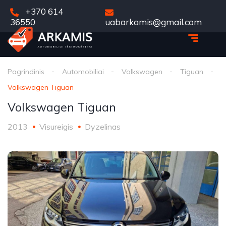
+370 614
36550
uabarkamis@gmail.com
Pagrindinis
Automobiliai
Volkswagen
Tiguan
Volkswagen Tiguan
Volkswagen Tiguan
2013
Visureigis
Dyzelinas