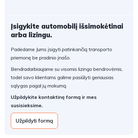
Įsigykite automobilį išsimokėtinai
arba lizingu.
Padedame Jums įsigyti patinkančią transporto
priemonę be pradinio įnašo.
Bendradarbiaujame su visomis lizingo bendrovėmis,
todel savo klientams galime pasiūlyti geriausias
sąlygas pagal jų mokumą.
Užpildykite kontaktinę formą ir mes
susisieksime.
Užpildyti formą