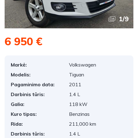
1
/
9
6 950 €
Markė:
Volkswagen
Modelis:
Tiguan
Pagaminimo data:
2011
Darbinis tūris:
1.4 L
Galia:
118 kW
Kuro tipas:
Benzinas
Rida:
211,000 km
Darbinis tūris:
1.4 L