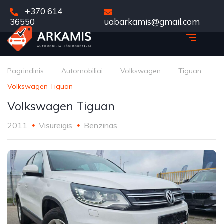
+370 614
36550
uabarkamis@gmail.com
Pagrindinis
Automobiliai
Volkswagen
Tiguan
Volkswagen Tiguan
Volkswagen Tiguan
2011
Visureigis
Benzinas