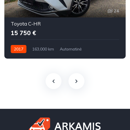
24
Toyota C-HR
15 750 €
2017
163,000 km
Automatinė
Benzinas / elektra / dujos
Priekiniai