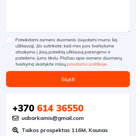
Pateikdami asmens duomenis (siųsdami mums šią
užklausą), Jūs sutinkate, kad mes juos tvarkytume
atsakymo į Jūsų pateiktą užklausą parengimo ir
pateikimo Jums tikslu. Plačiau apie asmens duomenų
tvarkymą skaitykite mūsų
privatumo politikoje
.
Siųsti
+370
614 36550
uabarkamis@gmail.com
Taikos prospektas 116M, Kaunas