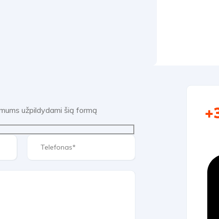
+
e mums užpildydami šią formą