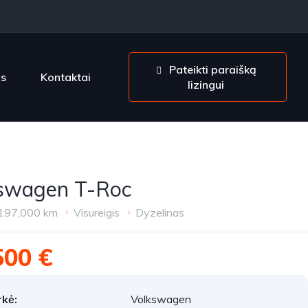
Pateikti paraišką
os
Kontaktai
lizingui
swagen T-Roc
197,000 km
Visureigis
Dyzelinas
500 €
kė:
Volkswagen