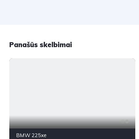
Panašūs skelbimai
8
BMW 225xe