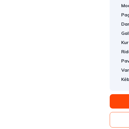
Mod
Pag
Dar
Gal
Kur
Rid
Pav
Var
Kėb