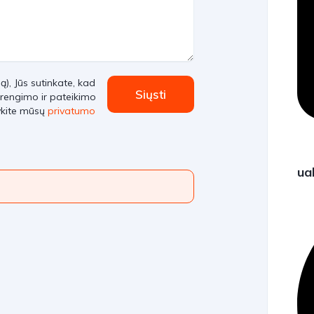
, Jūs sutinkate, kad
Siųsti
rengimo ir pateikimo
ykite mūsų
privatumo
ua