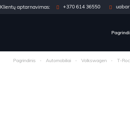
+370 614 36550
uabar
Klientų aptarnavimas:
Pagrindi
Pagrindinis
Automobiliai
Volkswagen
T-Roc