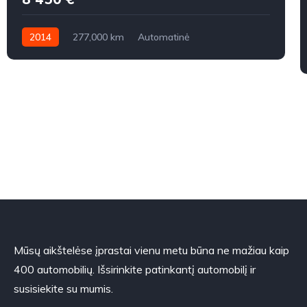
2014
277,000 km
Automatinė
Benzinas / elektra
Priekiniai
Mūsų aikštelėse įprastai vienu metu būna ne mažiau kaip
400 automobilių. Išsirinkite patinkantį automobilį ir
susisiekite su mumis.