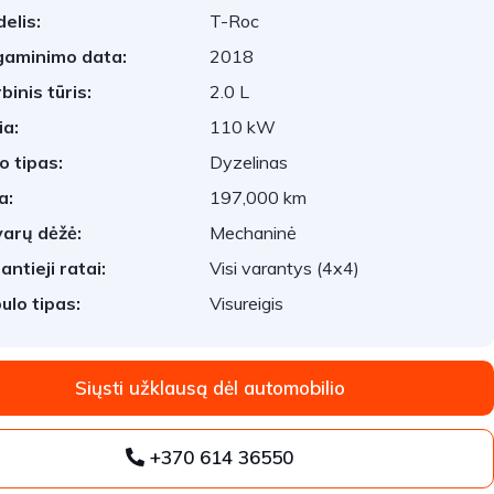
elis:
T-Roc
aminimo data:
2018
binis tūris:
2.0 L
ia:
110 kW
o tipas:
Dyzelinas
a:
197,000 km
arų dėžė:
Mechaninė
antieji ratai:
Visi varantys (4x4)
ulo tipas:
Visureigis
Siųsti užklausą dėl automobilio
+370 614 36550