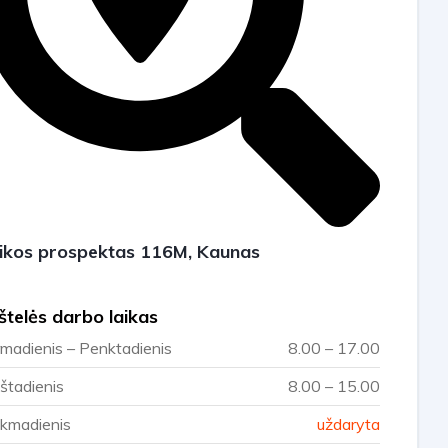
ikos prospektas 116M, Kaunas
štelės darbo laikas
rmadienis – Penktadienis
8.00 – 17.00
štadienis
8.00 – 15.00
kmadienis
uždaryta