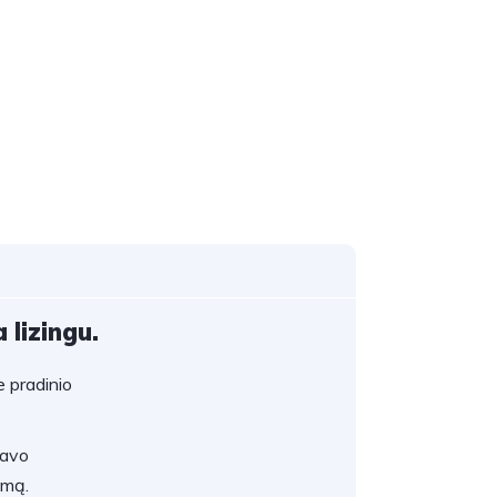
 lizingu.
 pradinio
savo
umą.