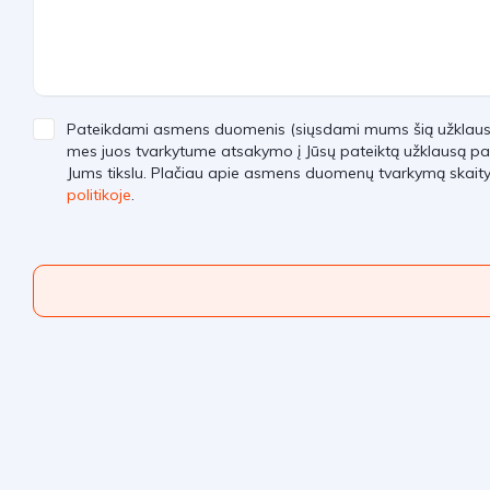
Pateikdami asmens duomenis (siųsdami mums šią užklausą)
mes juos tvarkytume atsakymo į Jūsų pateiktą užklausą pa
Jums tikslu. Plačiau apie asmens duomenų tvarkymą skait
politikoje
.