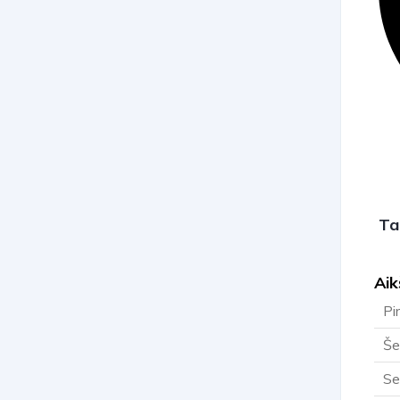
Ta
Aik
Pi
Še
Se