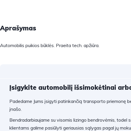
Aprašymas
Automobilis puikios būklės. Praeita tech. apžiūra.
Įsigykite automobilį išsimokėtinai arba
Padedame Jums įsigyti patinkančią transporto priemonę be
įnašo.
Bendradarbiaujame su visomis lizingo bendrovėmis, todel 
klientams galime pasiūlyti geriausias sąlygas pagal jų mok