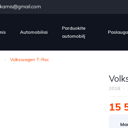
kamis@gmail.com
Parduokite
nis
Automobiliai
Paslaug
automobilį
Volkswagen T-Roc
Volk
2018
15 
Mar