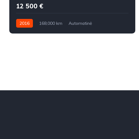
12 500 €
2016
168,000 km
Automatinė
Benzinas / elektra
Visi varantys (4x4)