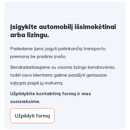
Įsigykite automobilį išsimokėtinai
arba lizingu.
Padedame Jums įsigyti patinkančią transporto
priemonę be pradinio įnašo.
Bendradarbiaujame su visomis lizingo bendrovėmis,
todel savo klientams galime pasiūlyti geriausias
sąlygas pagal jų mokumą.
Užpildykite kontaktinę formą ir mes
susisieksime.
Užpildyti formą