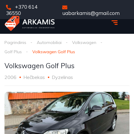
+370 614
36550
uabarkamis@gmail.com
Pagrindinis
Automobiliai
Volkswagen
Golf Plus
Volkswagen Golf Plus
Volkswagen Golf Plus
2006
Hečbekas
Dyzelinas