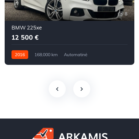
8
BMW 225xe
12 500 €
2016
168,000 km
Automatinė
Benzinas / elektra
Visi varantys (4x4)