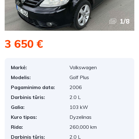
1
/
8
3 650 €
Markė:
Volkswagen
Modelis:
Golf Plus
Pagaminimo data:
2006
Darbinis tūris:
2.0 L
Galia:
103 kW
Kuro tipas:
Dyzelinas
Rida:
260,000 km
Darbinis tūris:
2.0 L