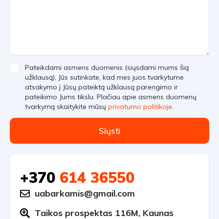
Pateikdami asmens duomenis (siųsdami mums šią
užklausą), Jūs sutinkate, kad mes juos tvarkytume
atsakymo į Jūsų pateiktą užklausą parengimo ir
pateikimo Jums tikslu. Plačiau apie asmens duomenų
tvarkymą skaitykite mūsų
privatumo politikoje
.
Siųsti
+370
614 36550
uabarkamis@gmail.com
Taikos prospektas 116M, Kaunas