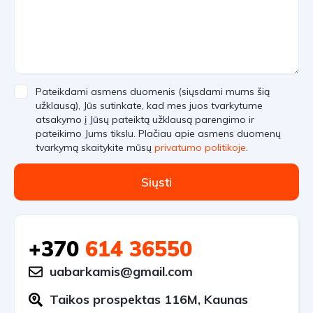
Pateikdami asmens duomenis (siųsdami mums šią
užklausą), Jūs sutinkate, kad mes juos tvarkytume
atsakymo į Jūsų pateiktą užklausą parengimo ir
pateikimo Jums tikslu. Plačiau apie asmens duomenų
tvarkymą skaitykite mūsų
privatumo politikoje
.
Siųsti
+370
614 36550
uabarkamis@gmail.com
Taikos prospektas 116M, Kaunas