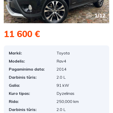
1
/
12
11 600 €
Markė:
Toyota
Modelis:
Rav4
Pagaminimo data:
2014
Darbinis tūris:
2.0 L
Galia:
91 kW
Kuro tipas:
Dyzelinas
Rida:
250,000 km
Darbinis tūris:
2.0 L