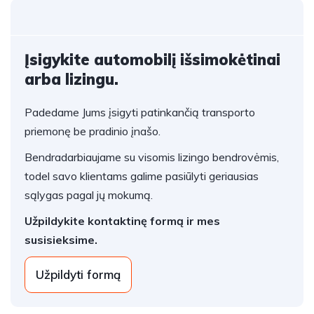
Įsigykite automobilį išsimokėtinai
arba lizingu.
Padedame Jums įsigyti patinkančią transporto
priemonę be pradinio įnašo.
Bendradarbiaujame su visomis lizingo bendrovėmis,
todel savo klientams galime pasiūlyti geriausias
sąlygas pagal jų mokumą.
Užpildykite kontaktinę formą ir mes
susisieksime.
Užpildyti formą