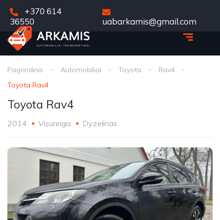
+370 614
36550
uabarkamis@gmail.com
Pagrindinis
Automobiliai
Toyota
Rav4
Toyota Rav4
Toyota Rav4
2014
Visureigis
Dyzelinas