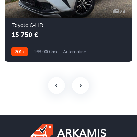
24
Toyota C-HR
15 750 €
2017
163,000 km
Automatinė
Benzinas / elektra / dujos
Priekiniai