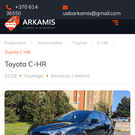
+370 614
36550
uabarkamis@gmail.com
Pagrindinis
Automobiliai
Toyota
C-HR
Toyota C-HR
Toyota C-HR
2018
Visureigis
Benzinas / elektra