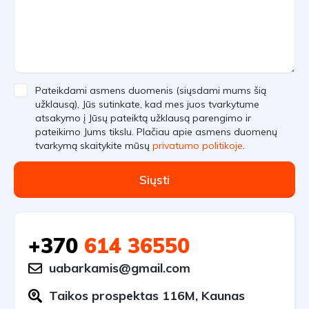
Pateikdami asmens duomenis (siųsdami mums šią
užklausą), Jūs sutinkate, kad mes juos tvarkytume
atsakymo į Jūsų pateiktą užklausą parengimo ir
pateikimo Jums tikslu. Plačiau apie asmens duomenų
tvarkymą skaitykite mūsų
privatumo politikoje
.
Siųsti
+370
614 36550
uabarkamis@gmail.com
Taikos prospektas 116M, Kaunas