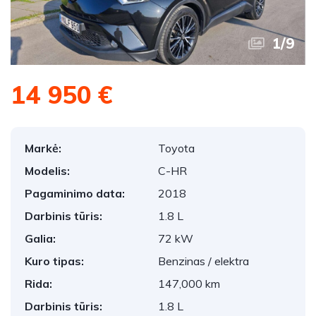
1
/
9
14 950 €
Markė:
Toyota
Modelis:
C-HR
Pagaminimo data:
2018
Darbinis tūris:
1.8 L
Galia:
72 kW
Kuro tipas:
Benzinas / elektra
Rida:
147,000 km
Darbinis tūris:
1.8 L