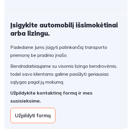
Įsigykite automobilį išsimokėtinai
arba lizingu.
Padedame Jums įsigyti patinkančią transporto
priemonę be pradinio įnašo.
Bendradarbiaujame su visomis lizingo bendrovėmis,
todel savo klientams galime pasiūlyti geriausias
sąlygas pagal jų mokumą.
Užpildykite kontaktinę formą ir mes
susisieksime.
Užpildyti formą