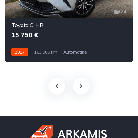
24
Toyota C-HR
15 750 €
2017
163,000 km
Automatinė
Benzinas / elektra / dujos
Priekiniai