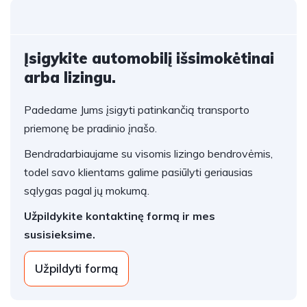
Įsigykite automobilį išsimokėtinai
arba lizingu.
Padedame Jums įsigyti patinkančią transporto
priemonę be pradinio įnašo.
Bendradarbiaujame su visomis lizingo bendrovėmis,
todel savo klientams galime pasiūlyti geriausias
sąlygas pagal jų mokumą.
Užpildykite kontaktinę formą ir mes
susisieksime.
Užpildyti formą