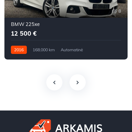
8
BMW 225xe
12 500 €
2016
168,000 km
Automatinė
Benzinas / elektra
Visi varantys (4x4)