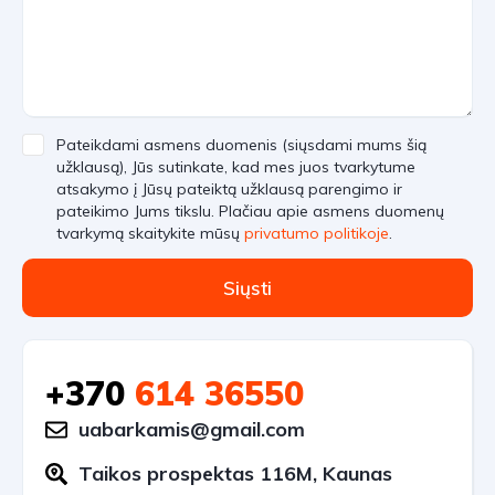
Pateikdami asmens duomenis (siųsdami mums šią
užklausą), Jūs sutinkate, kad mes juos tvarkytume
atsakymo į Jūsų pateiktą užklausą parengimo ir
pateikimo Jums tikslu. Plačiau apie asmens duomenų
tvarkymą skaitykite mūsų
privatumo politikoje
.
Siųsti
+370
614 36550
uabarkamis@gmail.com
Taikos prospektas 116M, Kaunas