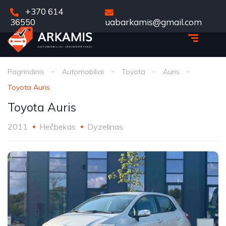
+370 614
36550
uabarkamis@gmail.com
Pagrindinis
Automobiliai
Toyota
Auris
Toyota Auris
Toyota Auris
2011
Hečbekas
Dyzelinas