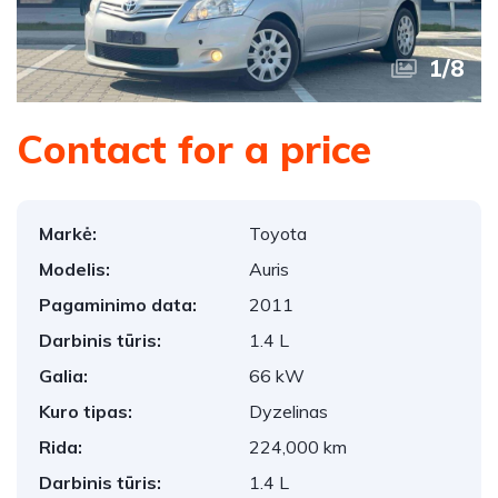
1
/
8
Contact for a price
Markė:
Toyota
Modelis:
Auris
Pagaminimo data:
2011
Darbinis tūris:
1.4 L
Galia:
66 kW
Kuro tipas:
Dyzelinas
Rida:
224,000 km
Darbinis tūris:
1.4 L