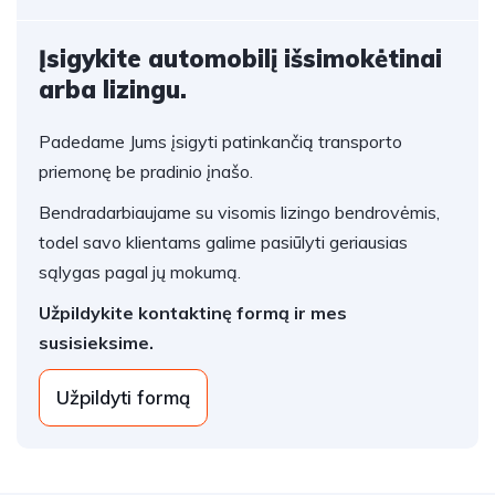
Įsigykite automobilį išsimokėtinai
arba lizingu.
Padedame Jums įsigyti patinkančią transporto
priemonę be pradinio įnašo.
Bendradarbiaujame su visomis lizingo bendrovėmis,
todel savo klientams galime pasiūlyti geriausias
sąlygas pagal jų mokumą.
Užpildykite kontaktinę formą ir mes
susisieksime.
Užpildyti formą