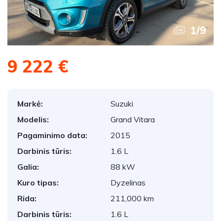
1
/
9
9 222 €
Markė:
Suzuki
Modelis:
Grand Vitara
Pagaminimo data:
2015
Darbinis tūris:
1.6 L
Galia:
88 kW
Kuro tipas:
Dyzelinas
Rida:
211,000 km
Darbinis tūris:
1.6 L