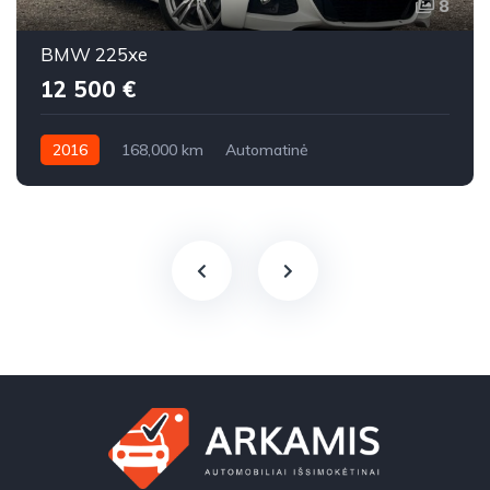
8
BMW 225xe
12 500 €
2016
168,000 km
Automatinė
Benzinas / elektra
Visi varantys (4x4)