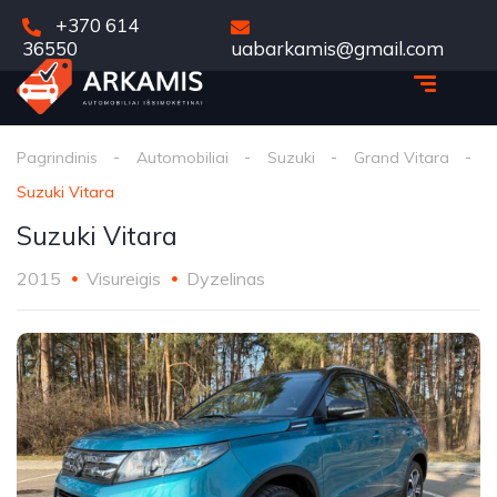
+370 614
36550
uabarkamis@gmail.com
Pagrindinis
Automobiliai
Suzuki
Grand Vitara
Suzuki Vitara
Suzuki Vitara
2015
Visureigis
Dyzelinas