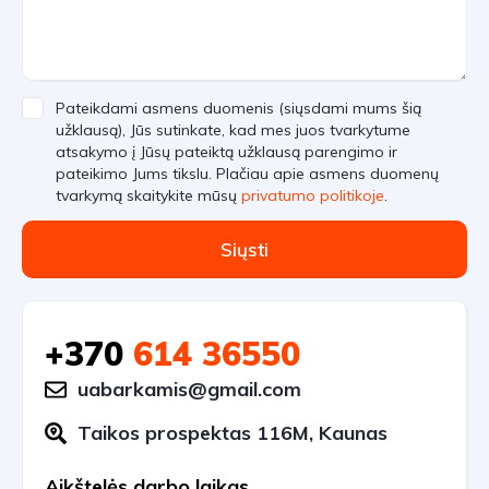
Pateikdami asmens duomenis (siųsdami mums šią
užklausą), Jūs sutinkate, kad mes juos tvarkytume
atsakymo į Jūsų pateiktą užklausą parengimo ir
pateikimo Jums tikslu. Plačiau apie asmens duomenų
tvarkymą skaitykite mūsų
privatumo politikoje
.
Siųsti
+370
614 36550
uabarkamis@gmail.com
Taikos prospektas 116M, Kaunas
Aikštelės darbo laikas