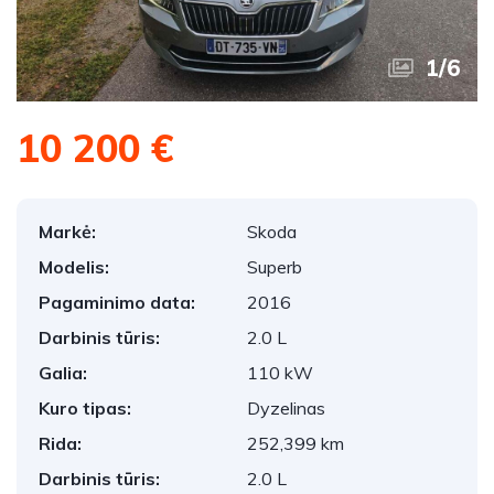
1
/
6
10 200 €
Markė:
Skoda
Modelis:
Superb
Pagaminimo data:
2016
Darbinis tūris:
2.0 L
Galia:
110 kW
Kuro tipas:
Dyzelinas
Rida:
252,399 km
Darbinis tūris:
2.0 L