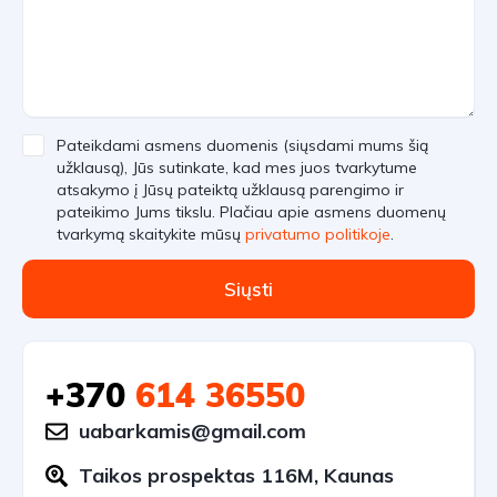
Pateikdami asmens duomenis (siųsdami mums šią
užklausą), Jūs sutinkate, kad mes juos tvarkytume
atsakymo į Jūsų pateiktą užklausą parengimo ir
pateikimo Jums tikslu. Plačiau apie asmens duomenų
tvarkymą skaitykite mūsų
privatumo politikoje
.
Siųsti
+370
614 36550
uabarkamis@gmail.com
Taikos prospektas 116M, Kaunas