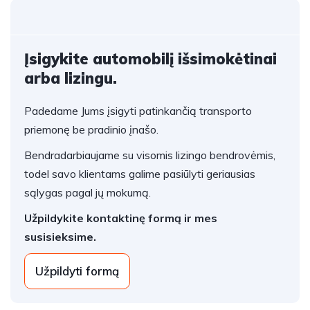
Įsigykite automobilį išsimokėtinai
arba lizingu.
Padedame Jums įsigyti patinkančią transporto
priemonę be pradinio įnašo.
Bendradarbiaujame su visomis lizingo bendrovėmis,
todel savo klientams galime pasiūlyti geriausias
sąlygas pagal jų mokumą.
Užpildykite kontaktinę formą ir mes
susisieksime.
Užpildyti formą