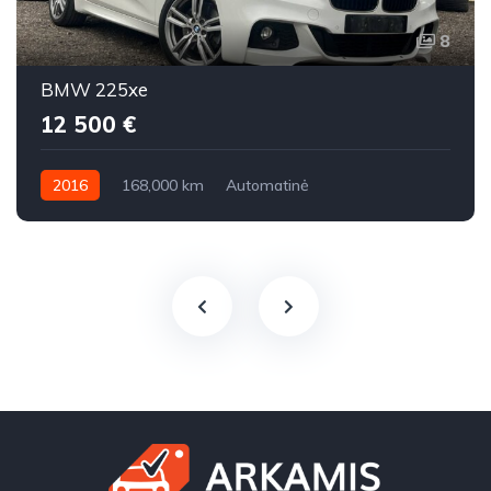
8
BMW 225xe
12 500 €
2016
168,000 km
Automatinė
Benzinas / elektra
Visi varantys (4x4)