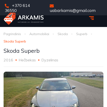
+370 614
36550
uabarkamis@gmail.com
Pagrindinis
Automobiliai
Skoda
Superb
Skoda Superb
Skoda Superb
2016
Hečbekas
Dyzelinas