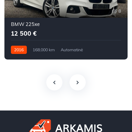
8
BMW 225xe
12 500 €
2016
168,000 km
Automatinė
Benzinas / elektra
Visi varantys (4x4)