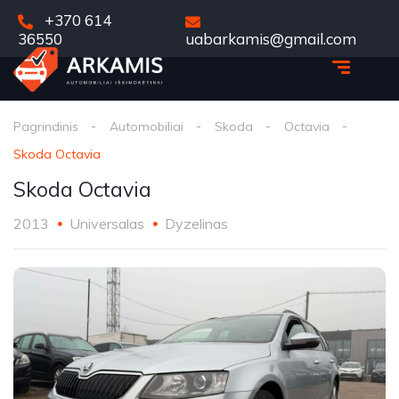
+370 614
36550
uabarkamis@gmail.com
Pagrindinis
Automobiliai
Skoda
Octavia
Skoda Octavia
Skoda Octavia
2013
Universalas
Dyzelinas