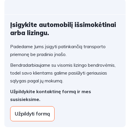
Įsigykite automobilį išsimokėtinai
arba lizingu.
Padedame Jums įsigyti patinkančią transporto
priemonę be pradinio įnašo.
Bendradarbiaujame su visomis lizingo bendrovėmis,
todel savo klientams galime pasiūlyti geriausias
sąlygas pagal jų mokumą.
Užpildykite kontaktinę formą ir mes
susisieksime.
Užpildyti formą