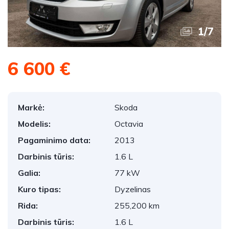
1
/
7
6 600 €
Markė:
Skoda
Modelis:
Octavia
Pagaminimo data:
2013
Darbinis tūris:
1.6 L
Galia:
77 kW
Kuro tipas:
Dyzelinas
Rida:
255,200 km
Darbinis tūris:
1.6 L