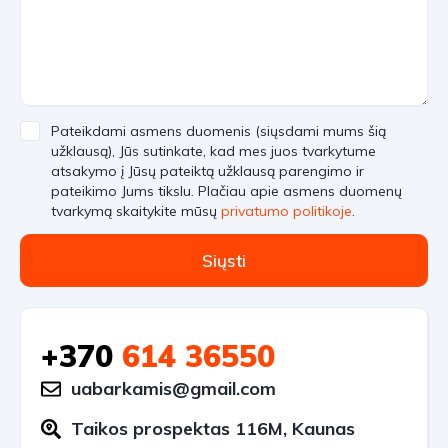
Pateikdami asmens duomenis (siųsdami mums šią
užklausą), Jūs sutinkate, kad mes juos tvarkytume
atsakymo į Jūsų pateiktą užklausą parengimo ir
pateikimo Jums tikslu. Plačiau apie asmens duomenų
tvarkymą skaitykite mūsų
privatumo politikoje
.
Siųsti
+370
614 36550
uabarkamis@gmail.com
Taikos prospektas 116M, Kaunas