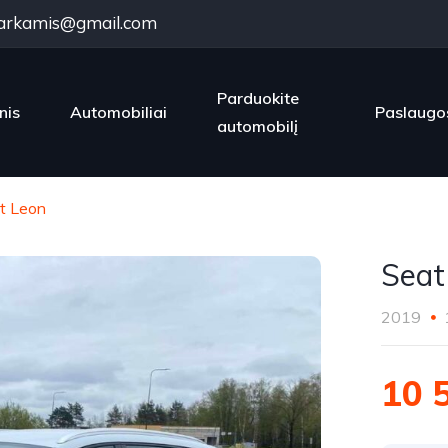
arkamis@gmail.com
Parduokite
nis
Automobiliai
Paslaugo
automobilį
t Leon
Seat
2019
10 