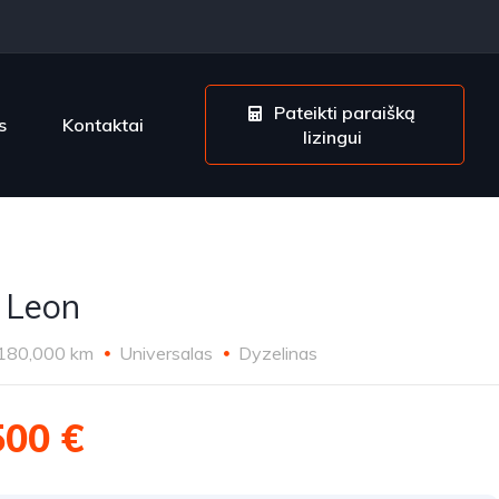
Pateikti paraišką
s
Kontaktai
lizingui
 Leon
180,000 km
Universalas
Dyzelinas
500 €