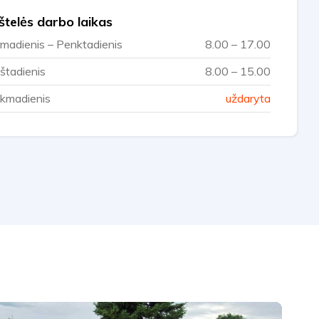
štelės darbo laikas
rmadienis – Penktadienis
8.00 – 17.00
štadienis
8.00 – 15.00
kmadienis
uždaryta