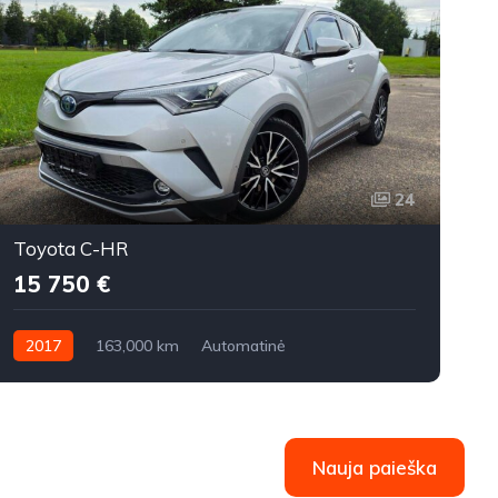
24
Toyota C-HR
15 750 €
2017
163,000 km
Automatinė
Benzinas / elektra / dujos
Priekiniai
V
Nauja paieška