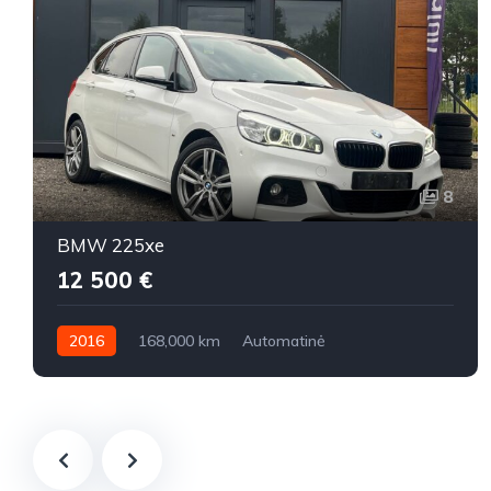
8
BMW 225xe
12 500 €
2016
168,000 km
Automatinė
Benzinas / elektra
Visi varantys (4x4)