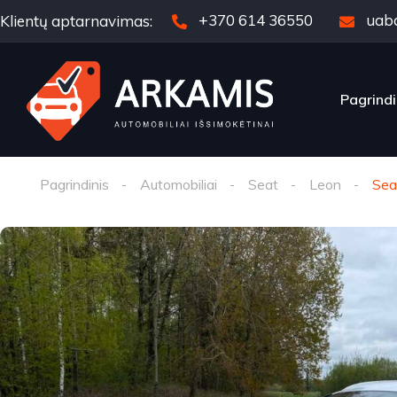
+370 614 36550
uab
Klientų aptarnavimas:
Pagrindi
Pagrindinis
Automobiliai
Seat
Leon
Sea