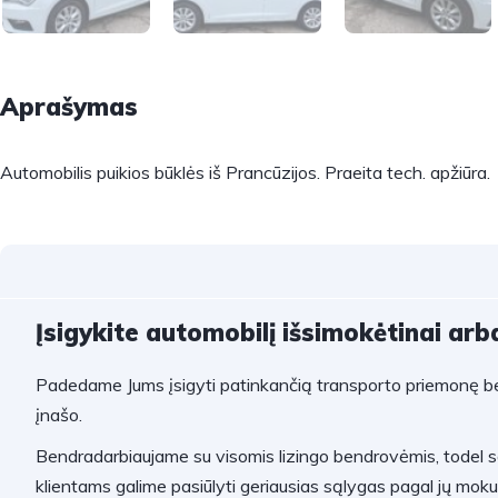
Aprašymas
Automobilis puikios būklės iš Prancūzijos. Praeita tech. apžiūra.
Įsigykite automobilį išsimokėtinai arba
Padedame Jums įsigyti patinkančią transporto priemonę be
įnašo.
Bendradarbiaujame su visomis lizingo bendrovėmis, todel 
klientams galime pasiūlyti geriausias sąlygas pagal jų mok