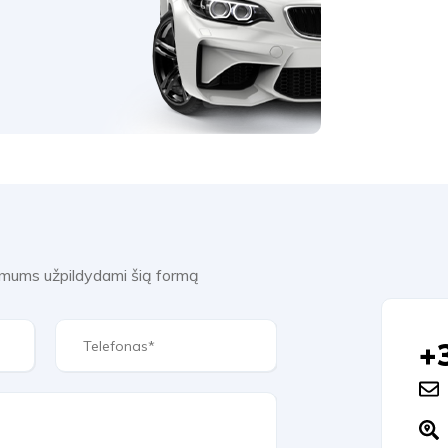
e mums užpildydami šią formą
+