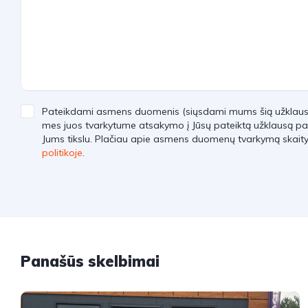
Pateikdami asmens duomenis (siųsdami mums šią užklausą)
mes juos tvarkytume atsakymo į Jūsų pateiktą užklausą pa
Jums tikslu. Plačiau apie asmens duomenų tvarkymą skait
politikoje
.
Panašūs skelbimai