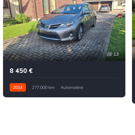
13
8 450 €
2014
277,000 km
Automatinė
Benzinas / elektra
Priekiniai