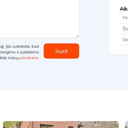
Aik
Pi
Še
Se
, Jūs sutinkate, kad
Siųsti
rengimo ir pateikimo
ykite mūsų
privatumo