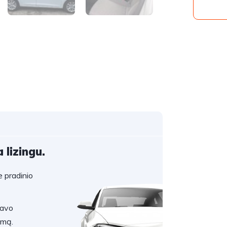
 lizingu.
 pradinio
savo
umą.