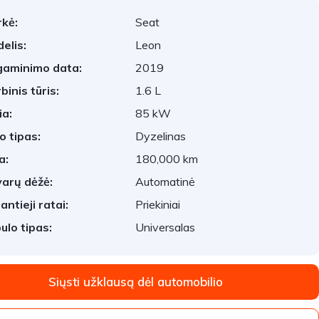
kė:
Seat
elis:
Leon
aminimo data:
2019
binis tūris:
1.6 L
ia:
85 kW
o tipas:
Dyzelinas
a:
180,000 km
arų dėžė:
Automatinė
antieji ratai:
Priekiniai
ulo tipas:
Universalas
Siųsti užklausą dėl automobilio