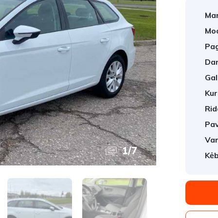
Mar
Mod
Pag
Dar
Gal
Kur
Rid
Pav
Var
1
/
7
Kėb