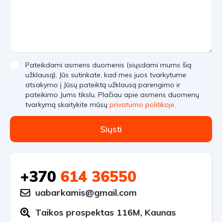
Pateikdami asmens duomenis (siųsdami mums šią
užklausą), Jūs sutinkate, kad mes juos tvarkytume
atsakymo į Jūsų pateiktą užklausą parengimo ir
pateikimo Jums tikslu. Plačiau apie asmens duomenų
tvarkymą skaitykite mūsų
privatumo politikoje
.
Siųsti
+370
614 36550
uabarkamis@gmail.com
Taikos prospektas 116M, Kaunas