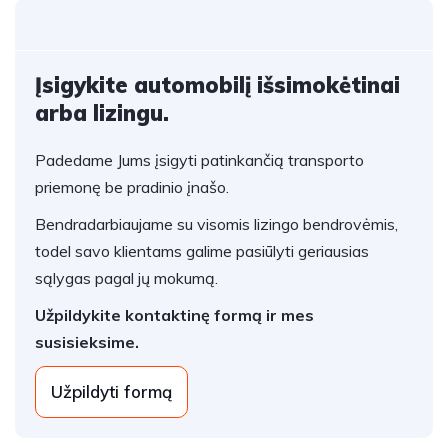
Įsigykite automobilį išsimokėtinai
arba lizingu.
Padedame Jums įsigyti patinkančią transporto
priemonę be pradinio įnašo.
Bendradarbiaujame su visomis lizingo bendrovėmis,
todel savo klientams galime pasiūlyti geriausias
sąlygas pagal jų mokumą.
Užpildykite kontaktinę formą ir mes
susisieksime.
Užpildyti formą