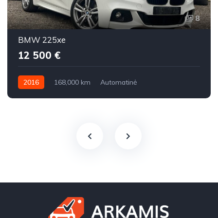
8
BMW 225xe
12 500 €
2016
168,000 km
Automatinė
Benzinas / elektra
Visi varantys (4x4)