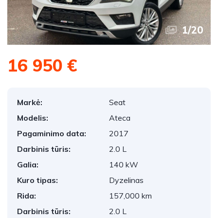
1
/
20
16 950 €
Markė:
Seat
Modelis:
Ateca
Pagaminimo data:
2017
Darbinis tūris:
2.0 L
Galia:
140 kW
Kuro tipas:
Dyzelinas
Rida:
157,000 km
Darbinis tūris:
2.0 L