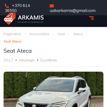
+370 614
36550
uabarkamis@gmail.com
Pagrindinis
Automobiliai
Seat
Ateca
Seat Ateca
Seat Ateca
2017
Visureigis
Dyzelinas