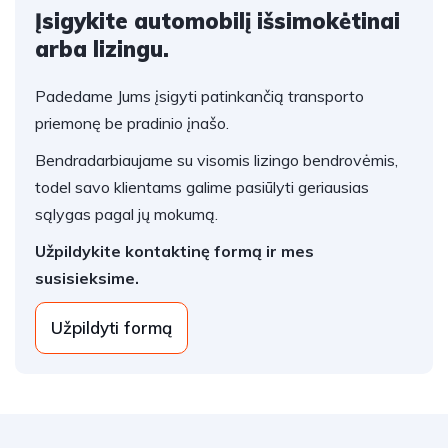
Įsigykite automobilį išsimokėtinai
arba lizingu.
Padedame Jums įsigyti patinkančią transporto
priemonę be pradinio įnašo.
Bendradarbiaujame su visomis lizingo bendrovėmis,
todel savo klientams galime pasiūlyti geriausias
sąlygas pagal jų mokumą.
Užpildykite kontaktinę formą ir mes
susisieksime.
Užpildyti formą