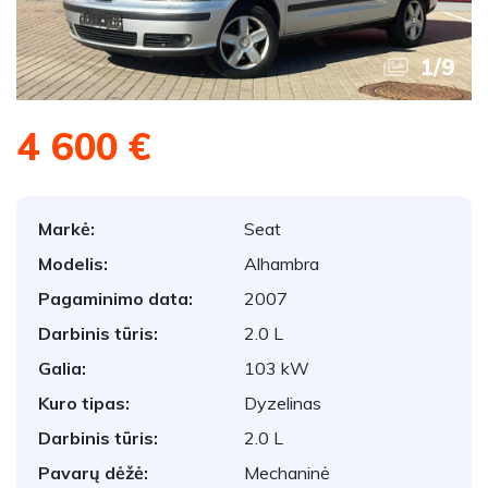
1
/
9
4 600 €
Markė:
Seat
Modelis:
Alhambra
Pagaminimo data:
2007
Darbinis tūris:
2.0 L
Galia:
103 kW
Kuro tipas:
Dyzelinas
Darbinis tūris:
2.0 L
Pavarų dėžė:
Mechaninė