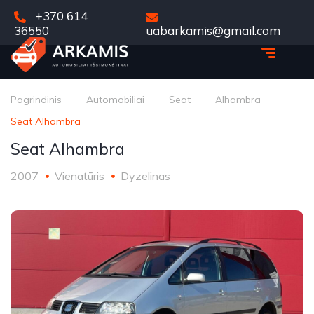
+370 614
36550
uabarkamis@gmail.com
Pagrindinis
Automobiliai
Seat
Alhambra
Seat Alhambra
Seat Alhambra
2007
Vienatūris
Dyzelinas