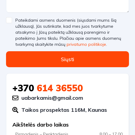
Pateikdami asmens duomenis (siųsdami mums šią
užklausą), Jūs sutinkate, kad mes juos tvarkytume
atsakymo į Jūsų pateiktą užklausą parengimo ir
pateikimo Jums tikslu. Plačiau apie asmens duomenų
tvarkymą skaitykite mūsų
privatumo politikoje
.
Siųsti
+370
614 36550
uabarkamis@gmail.com
Taikos prospektas 116M, Kaunas
Aikštelės darbo laikas
Pirmadienis – Penktadienis
8.00 – 17.00