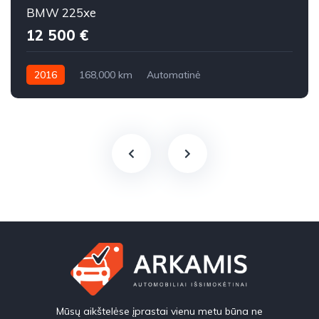
BMW 225xe
12 500 €
2016
168,000 km
Automatinė
Benzinas / elektra
Visi varantys (4x4)
Mūsų aikštelėse įprastai vienu metu būna ne