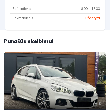
Šeštadienis
8.00 – 15.00
Sekmadienis
uždaryta
Panašūs skelbimai
8