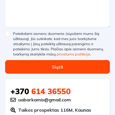
Pateikdami asmens duomenis (siųsdami mums šią
užklausą), Jūs sutinkate, kad mes juos tvarkytume
atsakymo į Jūsų pateiktą užklausą parengimo ir
pateikimo Jums tikslu. Plačiau apie asmens duomenų
tvarkymą skaitykite mūsų
privatumo politikoje
.
Siųsti
+370
614 36550
uabarkamis@gmail.com
Taikos prospektas 116M, Kaunas