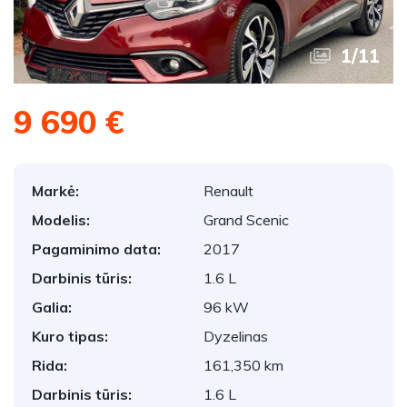
1
/
11
9 690 €
Markė:
Renault
Modelis:
Grand Scenic
Pagaminimo data:
2017
Darbinis tūris:
1.6 L
Galia:
96 kW
Kuro tipas:
Dyzelinas
Rida:
161,350 km
Darbinis tūris:
1.6 L