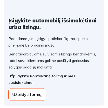
Įsigykite automobilį išsimokėtinai
arba lizingu.
Padedame Jums įsigyti patinkančią transporto
priemonę be pradinio įnašo.
Bendradarbiaujame su visomis lizingo bendrovėmis,
todel savo klientams galime pasiūlyti geriausias
sąlygas pagal jų mokumą.
Užpildykite kontaktinę formą ir mes
susisieksime.
Užpildyti formą