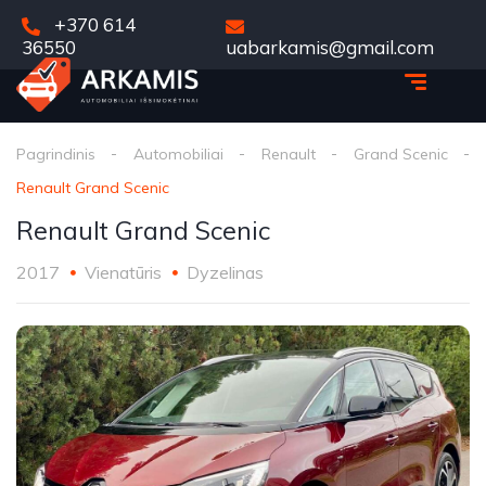
+370 614
36550
uabarkamis@gmail.com
Pagrindinis
Automobiliai
Renault
Grand Scenic
Renault Grand Scenic
Renault Grand Scenic
2017
Vienatūris
Dyzelinas