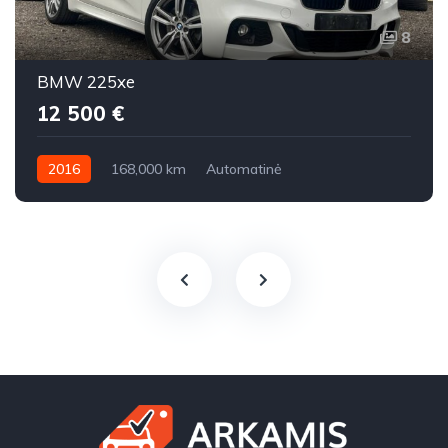
8
BMW 225xe
12 500 €
2016
168,000 km
Automatinė
Benzinas / elektra
Visi varantys (4x4)