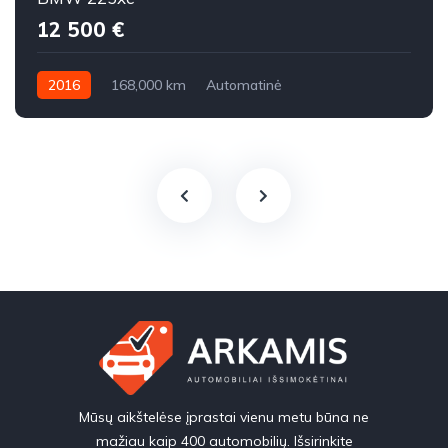
12 500 €
2016
168,000 km
Automatinė
Benzinas / elektra
Visi varantys (4x4)
Mūsų aikštelėse įprastai vienu metu būna ne
mažiau kaip 400 automobilių. Išsirinkite