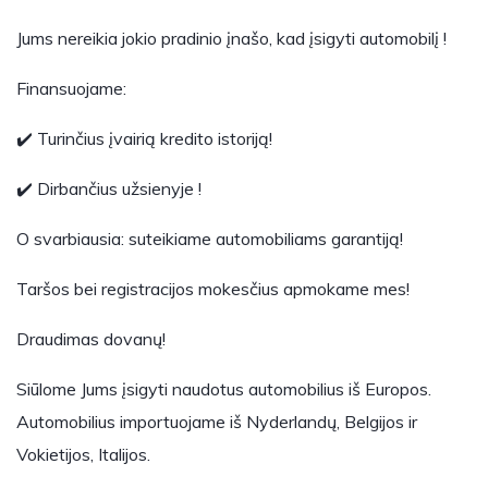
Jums nereikia jokio pradinio įnašo, kad įsigyti automobilį !
Finansuojame:
✔️ Turinčius įvairią kredito istoriją!
✔️ Dirbančius užsienyje !
O svarbiausia: suteikiame automobiliams garantiją!
Taršos bei registracijos mokesčius apmokame mes!
Draudimas dovanų!
Siūlome Jums įsigyti naudotus automobilius iš Europos.
Automobilius importuojame iš Nyderlandų, Belgijos ir
Vokietijos, Italijos.