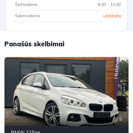
Šeštadienis
8.00 – 15.00
Sekmadienis
uždaryta
Panašūs skelbimai
8
BMW 225xe