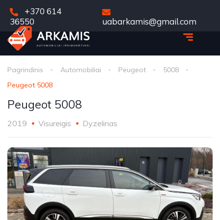
+370 614
36550
uabarkamis@gmail.com
Pagrindinis
Automobiliai
Peugeot
5008
Peugeot 5008
Peugeot 5008
2019
Visureigis
Dyzelinas