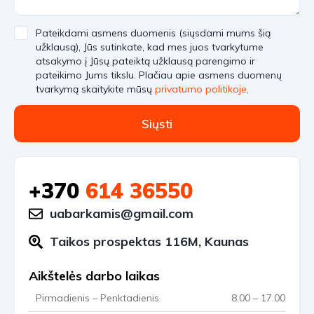
Pateikdami asmens duomenis (siųsdami mums šią
užklausą), Jūs sutinkate, kad mes juos tvarkytume
atsakymo į Jūsų pateiktą užklausą parengimo ir
pateikimo Jums tikslu. Plačiau apie asmens duomenų
tvarkymą skaitykite mūsų
privatumo politikoje
.
Siųsti
+370
614 36550
uabarkamis@gmail.com
Taikos prospektas 116M, Kaunas
Aikštelės darbo laikas
Pirmadienis – Penktadienis
8.00 – 17.00