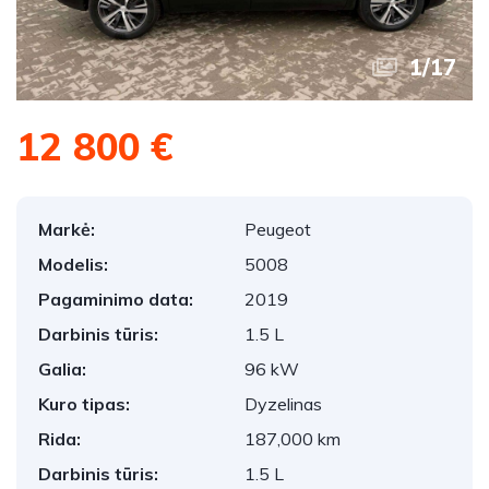
1
/
17
12 800 €
Markė:
Peugeot
Modelis:
5008
Pagaminimo data:
2019
Darbinis tūris:
1.5 L
Galia:
96 kW
Kuro tipas:
Dyzelinas
Rida:
187,000 km
Darbinis tūris:
1.5 L