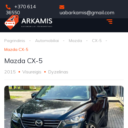
+370 614
36550
uabarkamis@gmail.com
Pagrindinis
Automobiliai
Mazda
CX-5
Mazda CX-5
Mazda CX-5
2015
Visureigis
Dyzelinas