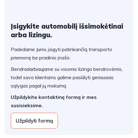
Įsigykite automobilį išsimokėtinai
arba lizingu.
Padedame Jums įsigyti patinkančią transporto
priemonę be pradinio įnašo.
Bendradarbiaujame su visomis lizingo bendrovėmis,
todel savo klientams galime pasiūlyti geriausias
sąlygas pagal jų mokumą.
Užpildykite kontaktinę formą ir mes
susisieksime.
Užpildyti formą