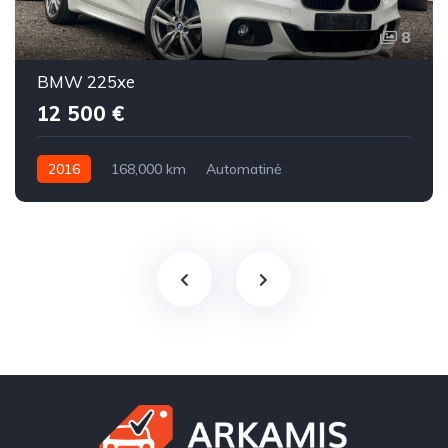
8
BMW 225xe
12 500 €
2016
168,000 km
Automatinė
Benzinas / elektra
Visi varantys (4x4)