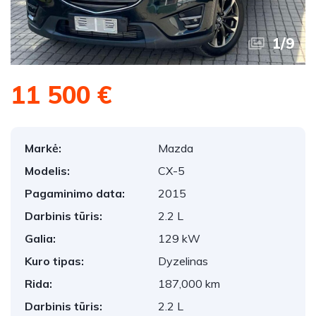
1
/
9
11 500 €
Markė:
Mazda
Modelis:
CX-5
Pagaminimo data:
2015
Darbinis tūris:
2.2 L
Galia:
129 kW
Kuro tipas:
Dyzelinas
Rida:
187,000 km
Darbinis tūris:
2.2 L