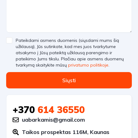
Pateikdami asmens duomenis (siųsdami mums šią
užklausą), Jūs sutinkate, kad mes juos tvarkytume
atsakymo į Jūsų pateiktą užklausą parengimo ir
pateikimo Jums tikslu. Plačiau apie asmens duomenų
tvarkymą skaitykite mūsų
privatumo politikoje
.
Siųsti
+370
614 36550
uabarkamis@gmail.com
Taikos prospektas 116M, Kaunas