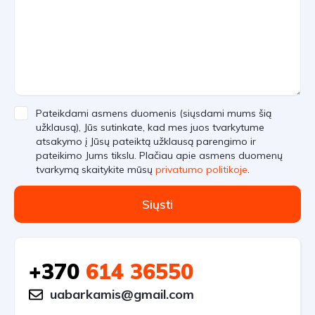
Pateikdami asmens duomenis (siųsdami mums šią
užklausą), Jūs sutinkate, kad mes juos tvarkytume
atsakymo į Jūsų pateiktą užklausą parengimo ir
pateikimo Jums tikslu. Plačiau apie asmens duomenų
tvarkymą skaitykite mūsų
privatumo politikoje
.
Siųsti
+370
614 36550
uabarkamis@gmail.com