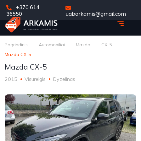
+370 614
36550
uabarkamis@gmail.com
Pagrindinis
Automobiliai
Mazda
CX-5
Mazda CX-5
Mazda CX-5
2015
Visureigis
Dyzelinas