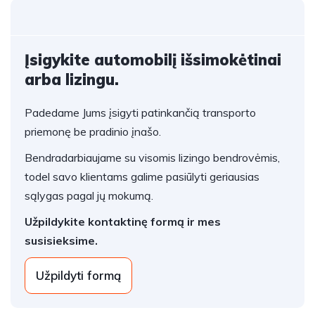
Įsigykite automobilį išsimokėtinai
arba lizingu.
Padedame Jums įsigyti patinkančią transporto
priemonę be pradinio įnašo.
Bendradarbiaujame su visomis lizingo bendrovėmis,
todel savo klientams galime pasiūlyti geriausias
sąlygas pagal jų mokumą.
Užpildykite kontaktinę formą ir mes
susisieksime.
Užpildyti formą