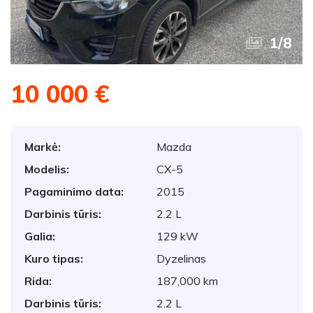
1
/
8
10 000 €
Markė:
Mazda
Modelis:
CX-5
Pagaminimo data:
2015
Darbinis tūris:
2.2 L
Galia:
129 kW
Kuro tipas:
Dyzelinas
Rida:
187,000 km
Darbinis tūris:
2.2 L