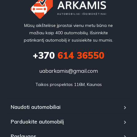
Mūsų aikštelėse įprastai vienu metu būna ne
mažiau kaip 400 automobilių. Išsirinkite
patinkantį automobilį ir susisiekite su mumis.
+370
614 36550
uabarkamis@gmail.com
Taikos prospektas 116M, Kaunas
Naudoti automobiliai
Parduokite automobilį
Paslaugos