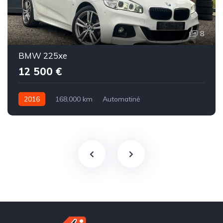
8
BMW 225xe
12 500 €
2016
168,000 km
Automatinė
Benzinas / elektra
Visi varantys (4x4)