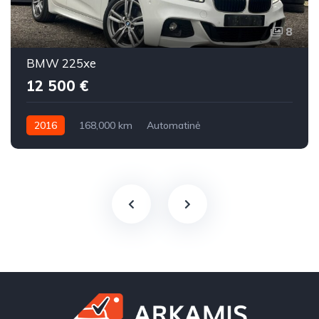
8
BMW 225xe
12 500 €
2016
168,000 km
Automatinė
Benzinas / elektra
Visi varantys (4x4)