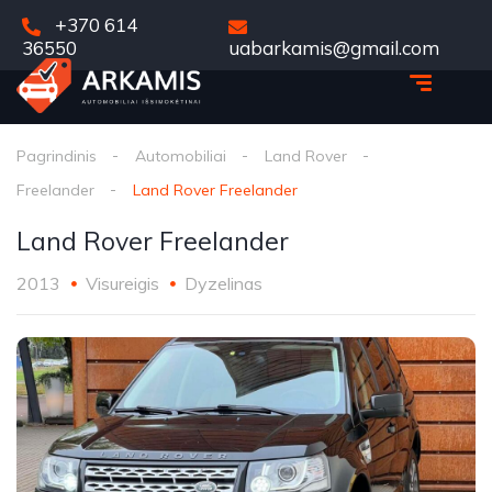
+370 614
36550
uabarkamis@gmail.com
Pagrindinis
Automobiliai
Land Rover
Freelander
Land Rover Freelander
Land Rover Freelander
2013
Visureigis
Dyzelinas