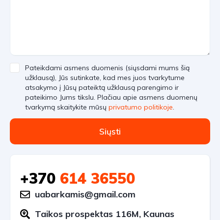
Pateikdami asmens duomenis (siųsdami mums šią
užklausą), Jūs sutinkate, kad mes juos tvarkytume
atsakymo į Jūsų pateiktą užklausą parengimo ir
pateikimo Jums tikslu. Plačiau apie asmens duomenų
tvarkymą skaitykite mūsų
privatumo politikoje
.
Siųsti
+370
614 36550
uabarkamis@gmail.com
Taikos prospektas 116M, Kaunas