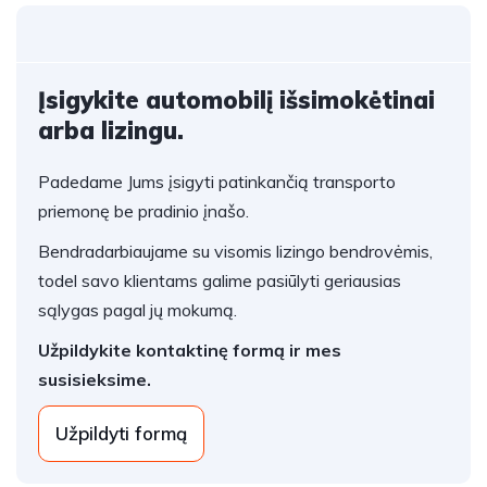
Įsigykite automobilį išsimokėtinai
arba lizingu.
Padedame Jums įsigyti patinkančią transporto
priemonę be pradinio įnašo.
Bendradarbiaujame su visomis lizingo bendrovėmis,
todel savo klientams galime pasiūlyti geriausias
sąlygas pagal jų mokumą.
Užpildykite kontaktinę formą ir mes
susisieksime.
Užpildyti formą