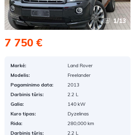
1
/
13
7 750 €
Markė:
Land Rover
Modelis:
Freelander
Pagaminimo data:
2013
Darbinis tūris:
2.2 L
Galia:
140 kW
Kuro tipas:
Dyzelinas
Rida:
280,000 km
Darbinis tūris:
2.2 L