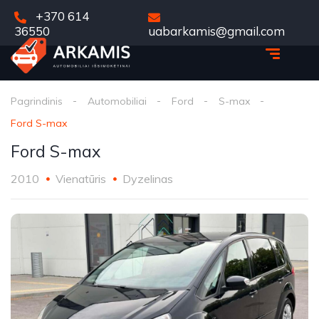
+370 614
36550
uabarkamis@gmail.com
Pagrindinis
Automobiliai
Ford
S-max
Ford S-max
Ford S-max
2010
Vienatūris
Dyzelinas