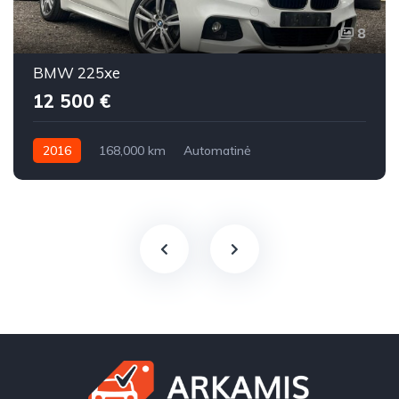
8
BMW 225xe
12 500 €
2016
168,000 km
Automatinė
Benzinas / elektra
Visi varantys (4x4)