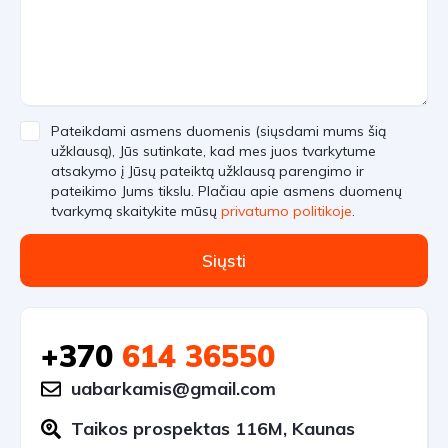
Pateikdami asmens duomenis (siųsdami mums šią
užklausą), Jūs sutinkate, kad mes juos tvarkytume
atsakymo į Jūsų pateiktą užklausą parengimo ir
pateikimo Jums tikslu. Plačiau apie asmens duomenų
tvarkymą skaitykite mūsų
privatumo politikoje
.
Siųsti
+370
614 36550
uabarkamis@gmail.com
Taikos prospektas 116M, Kaunas