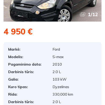
1
/
12
4 950 €
Markė:
Ford
Modelis:
S-max
Pagaminimo data:
2010
Darbinis tūris:
2.0 L
Galia:
103 kW
Kuro tipas:
Dyzelinas
Rida:
330,000 km
Darbinis tūris:
2.0 L