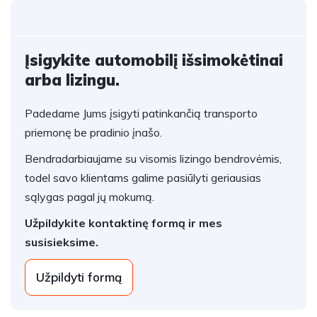
Įsigykite automobilį išsimokėtinai
arba lizingu.
Padedame Jums įsigyti patinkančią transporto
priemonę be pradinio įnašo.
Bendradarbiaujame su visomis lizingo bendrovėmis,
todel savo klientams galime pasiūlyti geriausias
sąlygas pagal jų mokumą.
Užpildykite kontaktinę formą ir mes
susisieksime.
Užpildyti formą