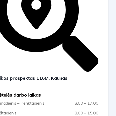
ikos prospektas 116M, Kaunas
štelės darbo laikas
rmadienis – Penktadienis
8.00 – 17.00
štadienis
8.00 – 15.00