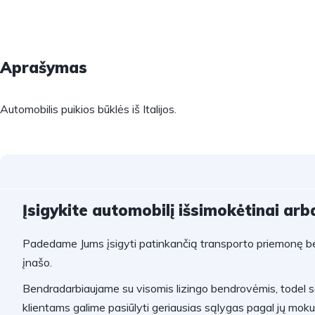
Aprašymas
Automobilis puikios būklės iš Italijos.
Įsigykite automobilį išsimokėtinai arba
Padedame Jums įsigyti patinkančią transporto priemonę be
įnašo.
Bendradarbiaujame su visomis lizingo bendrovėmis, todel 
klientams galime pasiūlyti geriausias sąlygas pagal jų mok