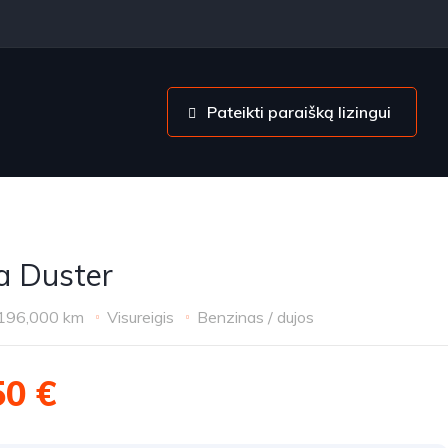
Pateikti paraišką lizingui
a Duster
196,000 km
Visureigis
Benzinas / dujos
50 €