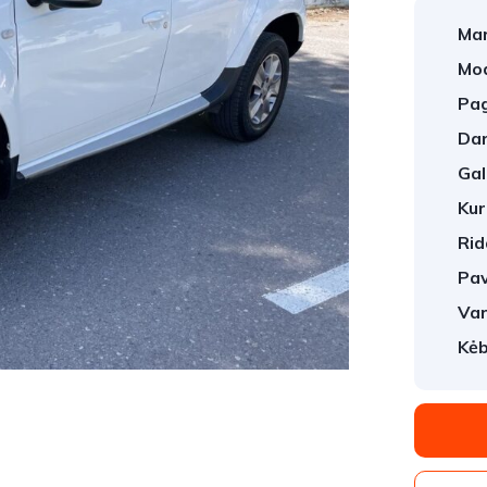
Mar
Mod
Pag
Dar
Gal
Kur
Rid
Pav
Var
Kėb