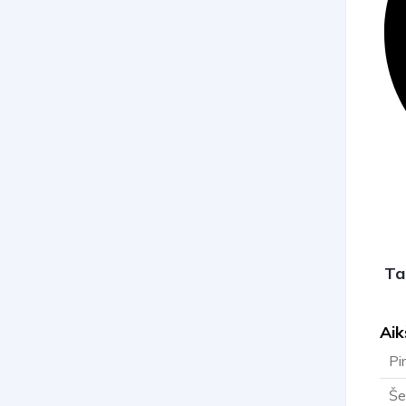
Ta
Aik
Pi
Še