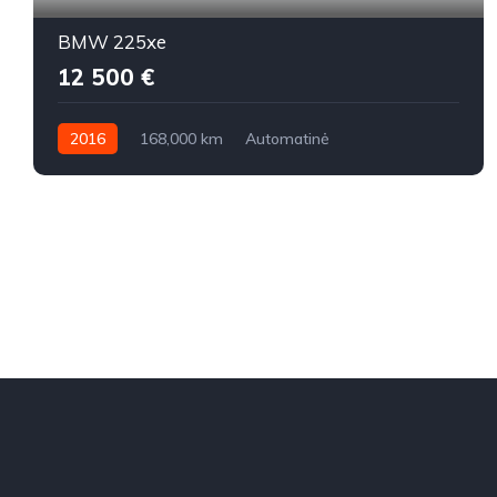
BMW 225xe
12 500 €
2016
168,000 km
Automatinė
Benzinas / elektra
Visi varantys (4x4)