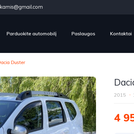
kamis@gmail.com
Parduokite automobilį
Paslaugos
Kontaktai
acia Duster
Daci
2015
4 9