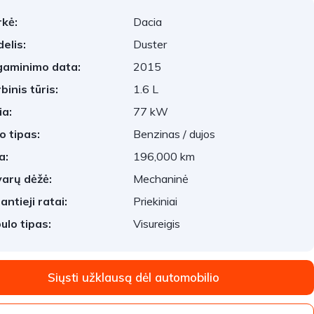
kė:
Dacia
elis:
Duster
aminimo data:
2015
binis tūris:
1.6 L
ia:
77 kW
o tipas:
Benzinas / dujos
a:
196,000 km
arų dėžė:
Mechaninė
antieji ratai:
Priekiniai
ulo tipas:
Visureigis
Siųsti užklausą dėl automobilio