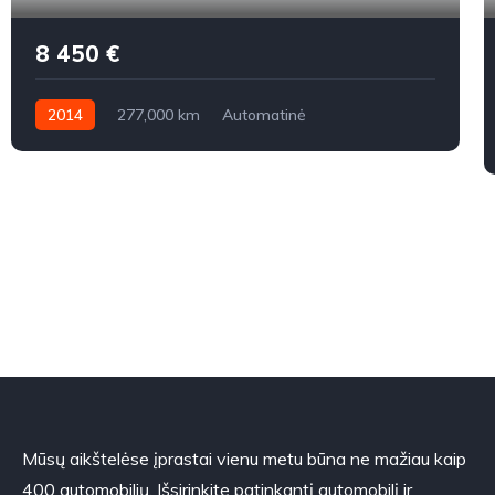
8 450 €
2014
277,000 km
Automatinė
Benzinas / elektra
Priekiniai
Mūsų aikštelėse įprastai vienu metu būna ne mažiau kaip
400 automobilių. Išsirinkite patinkantį automobilį ir