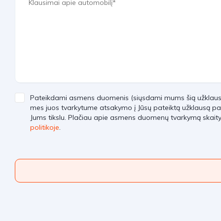
Pateikdami asmens duomenis (siųsdami mums šią užklausą)
mes juos tvarkytume atsakymo į Jūsų pateiktą užklausą pa
Jums tikslu. Plačiau apie asmens duomenų tvarkymą skait
politikoje
.