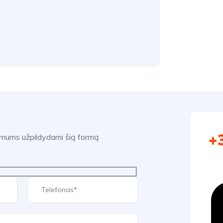
+
e mums užpildydami šią formą