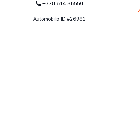
+370 614 36550
Automobilio ID #26981