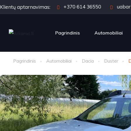
+370 614 36550
uabar
Klientų aptarnavimas:
Pagrindinis
Automobiliai
Pagrindinis
Automobiliai
Dacia
Duster
D