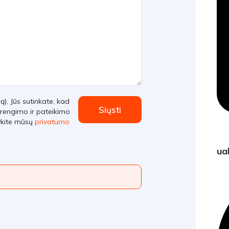
, Jūs sutinkate, kad
Siųsti
rengimo ir pateikimo
ykite mūsų
privatumo
ua