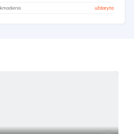
kmadienis
uždaryta
24