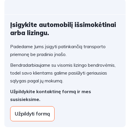
Įsigykite automobilį išsimokėtinai
arba lizingu.
Padedame Jums įsigyti patinkančią transporto
priemonę be pradinio įnašo.
Bendradarbiaujame su visomis lizingo bendrovėmis,
todel savo klientams galime pasiūlyti geriausias
sąlygas pagal jų mokumą.
Užpildykite kontaktinę formą ir mes
susisieksime.
Užpildyti formą