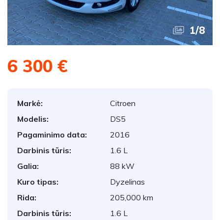
1
/
8
6 300 €
Markė:
Citroen
Modelis:
DS5
Pagaminimo data:
2016
Darbinis tūris:
1.6 L
Galia:
88 kW
Kuro tipas:
Dyzelinas
Rida:
205,000 km
Darbinis tūris:
1.6 L