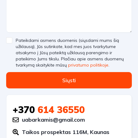
Pateikdami asmens duomenis (siųsdami mums šią
užklausą), Jūs sutinkate, kad mes juos tvarkytume
atsakymo į Jūsų pateiktą užklausą parengimo ir
pateikimo Jums tikslu. Plačiau apie asmens duomenų
tvarkymą skaitykite mūsų
privatumo politikoje
.
Siųsti
+370
614 36550
uabarkamis@gmail.com
Taikos prospektas 116M, Kaunas