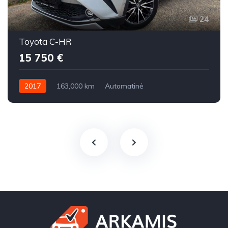
24
Toyota C-HR
15 750 €
2017
163,000 km
Automatinė
Benzinas / elektra / dujos
Priekiniai