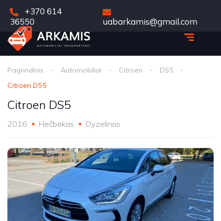
+370 614
36550
uabarkamis@gmail.com
Pagrindinis
Automobiliai
Citroen
DS5
Citroen DS5
Citroen DS5
2016
Hečbekas
Dyzelinas