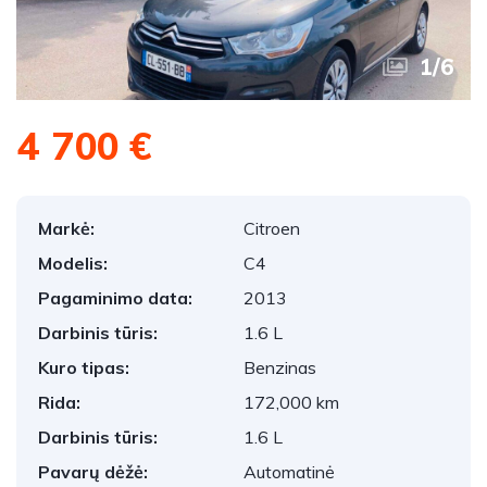
1
/
6
4 700 €
Markė:
Citroen
Modelis:
C4
Pagaminimo data:
2013
Darbinis tūris:
1.6 L
Kuro tipas:
Benzinas
Rida:
172,000 km
Darbinis tūris:
1.6 L
Pavarų dėžė:
Automatinė