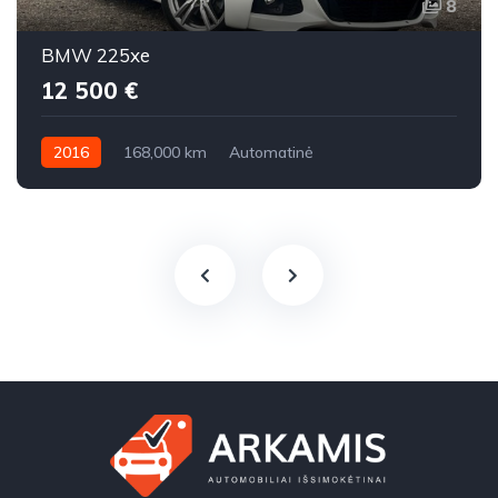
8
BMW 225xe
12 500 €
2016
168,000 km
Automatinė
Benzinas / elektra
Visi varantys (4x4)