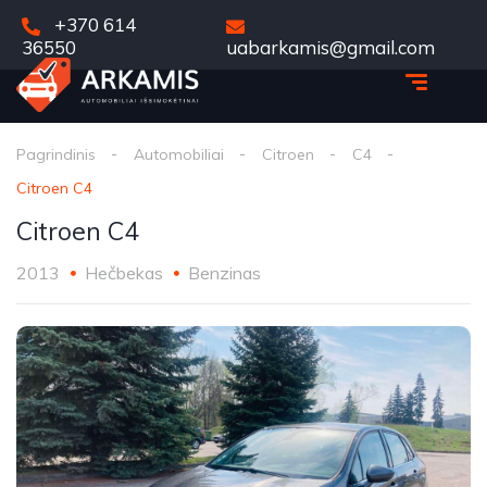
+370 614
36550
uabarkamis@gmail.com
Pagrindinis
Automobiliai
Citroen
C4
Citroen C4
Citroen C4
2013
Hečbekas
Benzinas