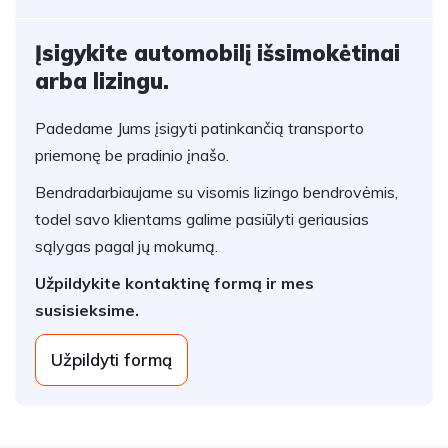
Įsigykite automobilį išsimokėtinai
arba lizingu.
Padedame Jums įsigyti patinkančią transporto
priemonę be pradinio įnašo.
Bendradarbiaujame su visomis lizingo bendrovėmis,
todel savo klientams galime pasiūlyti geriausias
sąlygas pagal jų mokumą.
Užpildykite kontaktinę formą ir mes
susisieksime.
Užpildyti formą