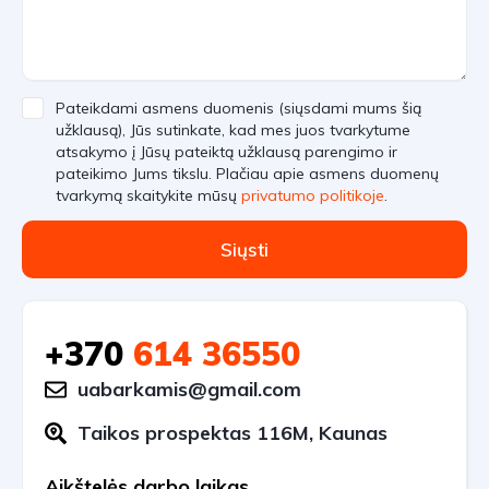
Pateikdami asmens duomenis (siųsdami mums šią
užklausą), Jūs sutinkate, kad mes juos tvarkytume
atsakymo į Jūsų pateiktą užklausą parengimo ir
pateikimo Jums tikslu. Plačiau apie asmens duomenų
tvarkymą skaitykite mūsų
privatumo politikoje
.
Siųsti
+370
614 36550
uabarkamis@gmail.com
Taikos prospektas 116M, Kaunas
Aikštelės darbo laikas