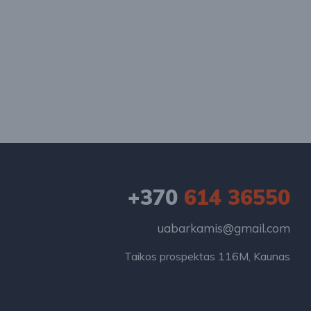
+370
614 36550
uabarkamis@gmail.com
Taikos prospektas 116M, Kaunas