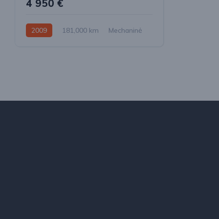
4 950 €
2009
181,000 km
Mechaninė
Dyzelinas
Priekiniai