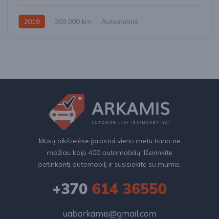
2019
203,000 km
Automatinė
Benzinas / elektra
Visi varantys (4x4)
Mūsų aikštelėse įprastai vienu metu būna ne
mažiau kaip 400 automobilių. Išsirinkite
patinkantį automobilį ir susisiekite su mumis.
+370
614 36550
uabarkamis@gmail.com