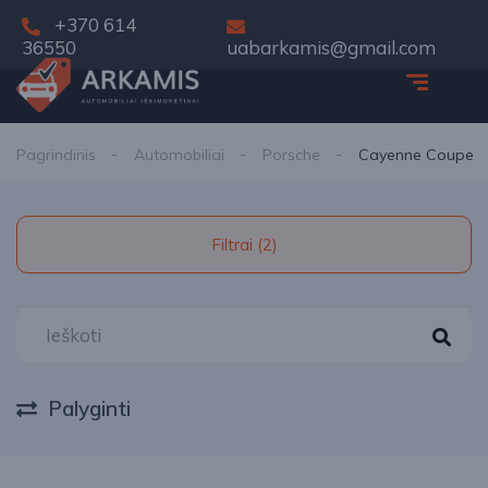
+370 614
36550
uabarkamis@gmail.com
Pagrindinis
Automobiliai
Porsche
Cayenne Coupe
Filtrai (2)
Palyginti