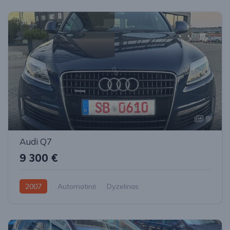
9
Audi Q7
9 300 €
2007
Automatinė
Dyzelinas
Visi varantys (4x4)