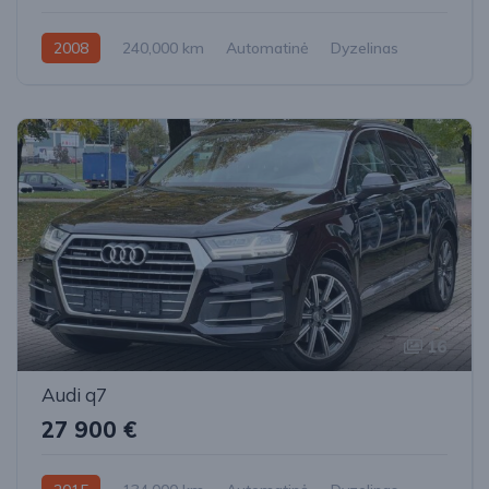
2008
240,000 km
Automatinė
Dyzelinas
Visi varantys (4x4)
16
Audi q7
27 900 €