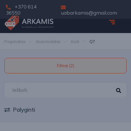
+370 614
36550
uabarkamis@gmail.com
Pagrindinis
Automobiliai
Audi
Q7
Filtrai (2)
Palyginti