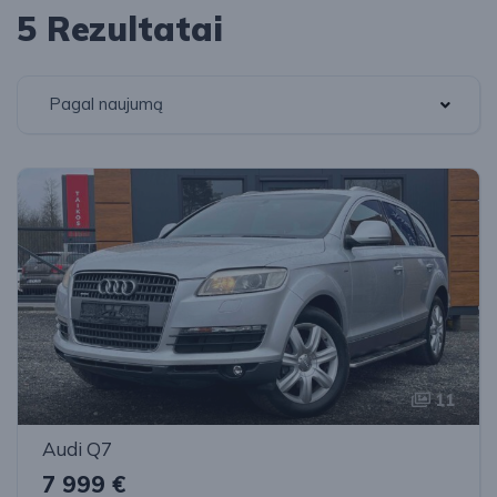
5 Rezultatai
Pagal naujumą
11
Audi Q7
7 999 €