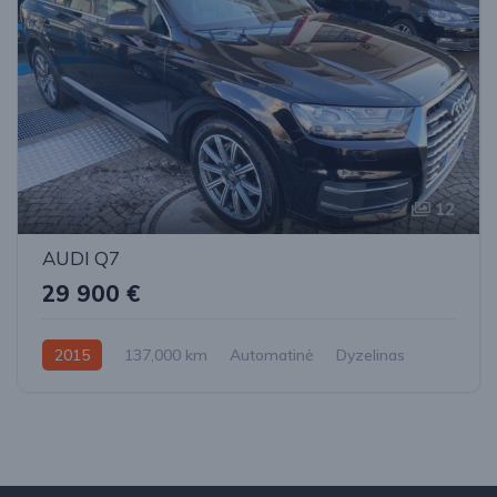
12
AUDI Q7
29 900 €
2015
137,000 km
Automatinė
Dyzelinas
Visi varantys (4x4)