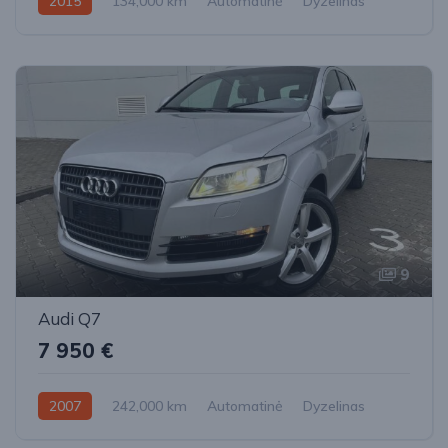
2015
134,000 km
Automatinė
Dyzelinas
Visi varantys (4x4)
9
Audi Q7
7 950 €
2007
242,000 km
Automatinė
Dyzelinas
Visi varantys (4x4)