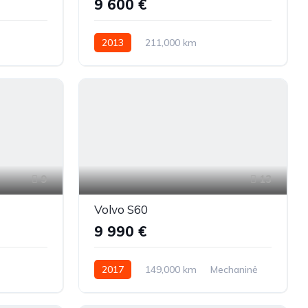
9 600 €
2013
211,000 km
Automatinė
Dyzelinas
Galiniai
9
13
Volvo S60
9 990 €
2017
149,000 km
Mechaninė
liniai
Dyzelinas
Priekiniai