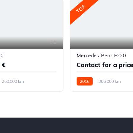
TOP
8
20
Mercedes-Benz E220
 €
Contact for a pric
250,000 km
2016
306,000 km
ė
Dyzelinas
Galiniai
Automatinė
Dyzelinas
Ga