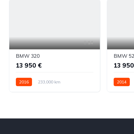
14
BMW 320
BMW 5
13 950 €
13 950
2016
233,000 km
2014
Automatinė
Dyzelinas
Galiniai
Automatin