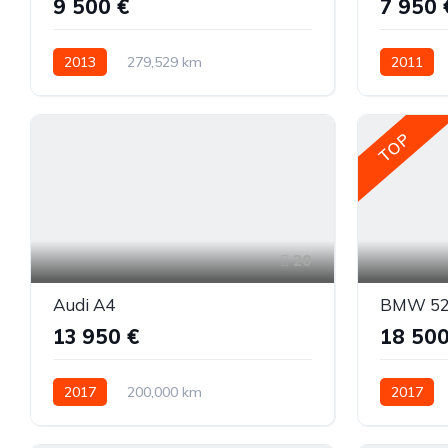
9 500 €
7 950 
2013
279,529 km
2011
Automatinė
Benzinas
Priekiniai
Automatin
TOP
20
Audi A4
BMW 5
13 950 €
18 500
2017
200,000 km
2017
Automatinė
Dyzelinas
Automatin
Visi varantys (4x4)
Visi varan