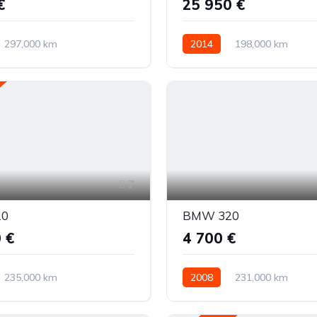
€
25 950 €
297,000 km
2014
198,000 km
ė
Dyzelinas
Galiniai
Automatinė
Dyzelinas
7
20
BMW 320
 €
4 700 €
235,000 km
2008
231,000 km
ė
Dyzelinas
Automatinė
Dyzelinas
Ga
tys (4x4)