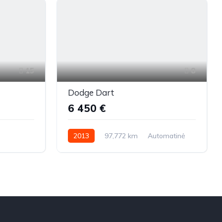
15
8
Dodge Dart
e
6 450 €
2013
97,772 km
Automatinė
liniai
Benzinas
Priekiniai