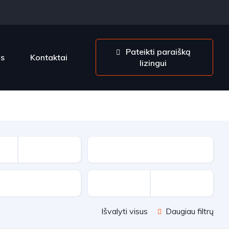
Pateikti paraišką
os
Kontaktai
lizingui
Kuro tipas
ėžė
Išvalyti visus
Daugiau filtrų