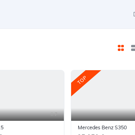
TOP
7
25
Mercedes Benz S350