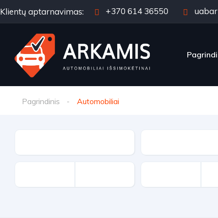
+370 614 36550
uabar
Klientų aptarnavimas:
Pagrindi
Pagrindinis
Automobiliai
Markė
Modelis