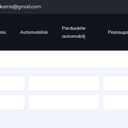
kamis@gmail.com
Parduokite
nis
Automobiliai
Paslaug
automobilį
Kėbulo tipas
Varantieji ratai
Pavarų d