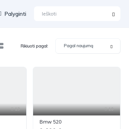
Palyginti
Pagal naujumą
Rikiuoti pagal:
13
10
Bmw 520